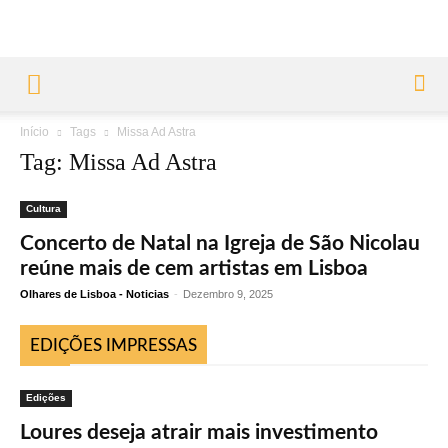
Início
Tags
Missa Ad Astra
Tag: Missa Ad Astra
Cultura
Concerto de Natal na Igreja de São Nicolau
reúne mais de cem artistas em Lisboa
Olhares de Lisboa - Noticias
-
Dezembro 9, 2025
EDIÇÕES IMPRESSAS
Edições
Loures deseja atrair mais investimento