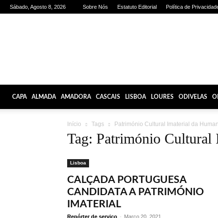
Sábado, Agosto 8, 2026
Sobre Nós
Estatuto Editorial
Política de Privacidad
Olhares
de
Lisboa
CAPA
ALMADA
AMADORA
CASCAIS
LISBOA
LOURES
ODIVELAS
O
Início
Tags
Património Cultural Imaterial da Huma
Tag: Património Cultural
Lisboa
CALÇADA PORTUGUESA
CANDIDATA A PATRIMÓNIO
IMATERIAL
Repórter de serviço
-
Março 20, 2021