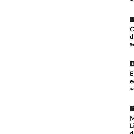
Re
E
O
d
Re
E
E
e
Re
E
M
L
d