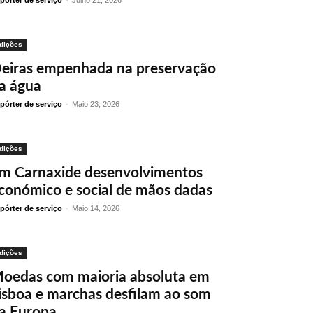
pórter de serviço
-
Julho 21, 2026
dições
eiras empenhada na preservação
a água
pórter de serviço
-
Maio 23, 2026
dições
m Carnaxide desenvolvimentos
conómico e social de mãos dadas
pórter de serviço
-
Maio 14, 2026
dições
oedas com maioria absoluta em
isboa e marchas desfilam ao som
a Europa