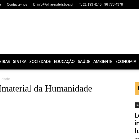
e
Contacte-nos
E. info@olharesdelisboa.pt
T. 21 193 4140 | 96 773 4378
EIRAS
SINTRA
SOCIEDADE
EDUCAÇÃO
SAÚDE
AMBIENTE
ECONOMIA
nidade
 Imaterial da Humanidade
E
L
i
h