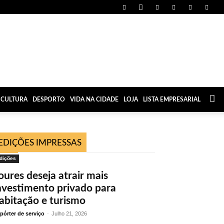
CULTURA
DESPORTO
VIDA NA CIDADE
LOJA
LISTA EMPRESARIAL
EDIÇÕES IMPRESSAS
dições
oures deseja atrair mais
nvestimento privado para
abitação e turismo
pórter de serviço
-
Julho 21, 2026