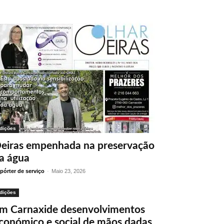
dições
eiras empenhada na preservação
a água
pórter de serviço
-
Maio 23, 2026
dições
m Carnaxide desenvolvimentos
conómico e social de mãos dadas