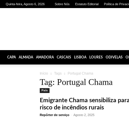
Quinta-feira, Agosto 6, 2026
Sobre Nós
Estatuto Editorial
Política de Privac
Olhares
de
Lisboa
CAPA
ALMADA
AMADORA
CASCAIS
LISBOA
LOURES
ODIVELAS
O
Início
Tags
Portugal Chama
Tag: Portugal Chama
País
Emigrante Chama sensibiliza par
risco de incêndios rurais
Repórter de serviço
-
Agosto 2, 2025