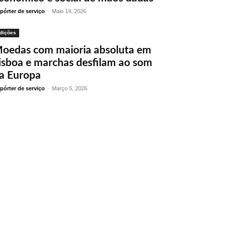
pórter de serviço
-
Maio 14, 2026
dições
oedas com maioria absoluta em
isboa e marchas desfilam ao som
a Europa
pórter de serviço
-
Março 5, 2026