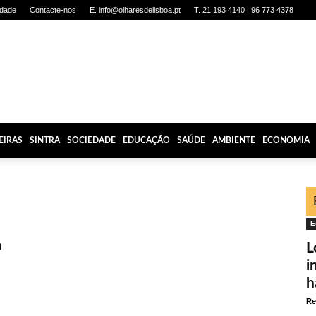
idade
Contacte-nos
E. info@olharesdelisboa.pt
T. 21 193 4140 | 96 773 4378
EIRAS
SINTRA
SOCIEDADE
EDUCAÇÃO
SAÚDE
AMBIENTE
ECONOMIA
E
a
L
i
h
Re