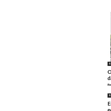
E
O
d
Re
E
E
e