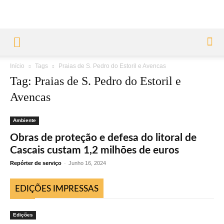
Início
Tags
Praias de S. Pedro do Estoril e Avencas
Tag: Praias de S. Pedro do Estoril e
Avencas
Ambiente
Obras de proteção e defesa do litoral de
Cascais custam 1,2 milhões de euros
Repórter de serviço
-
Junho 16, 2024
EDIÇÕES IMPRESSAS
Edições