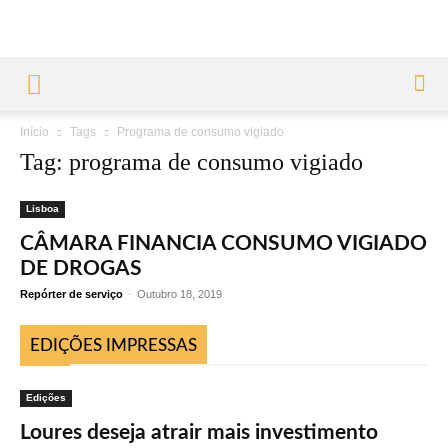
Início
Tags
Programa de consumo vigiado
Tag: programa de consumo vigiado
Lisboa
CÂMARA FINANCIA CONSUMO VIGIADO
DE DROGAS
Repórter de serviço
-
Outubro 18, 2019
EDIÇÕES IMPRESSAS
Edições
Loures deseja atrair mais investimento