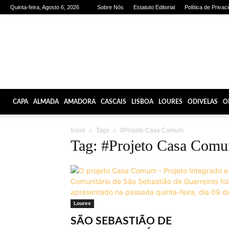
Quinta-feira, Agosto 6, 2026
Sobre Nós
Estatuto Editorial
Política de Privac
Olhares
de
Lisboa
CAPA
ALMADA
AMADORA
CASCAIS
LISBOA
LOURES
ODIVELAS
O
Início
Tags
#Projeto Casa Comum
Tag: #Projeto Casa Com
Loures
SÃO SEBASTIÃO DE