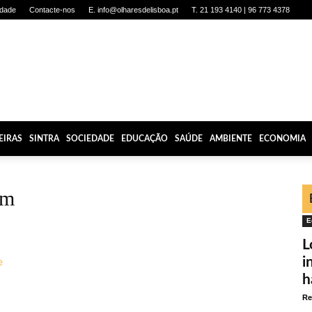
idade
Contacte-nos
E. info@olharesdelisboa.pt
T. 21 193 4140 | 96 773 4378
EIRAS
SINTRA
SOCIEDADE
EDUCAÇÃO
SAÚDE
AMBIENTE
ECONOMIA
um
E
L
i
h
Re