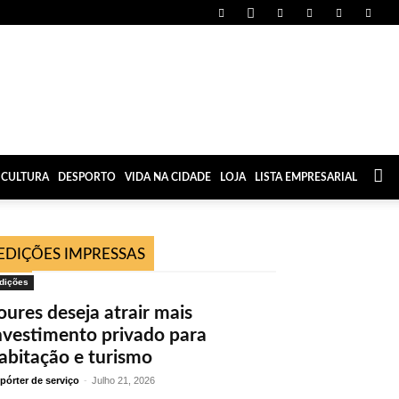
CULTURA
DESPORTO
VIDA NA CIDADE
LOJA
LISTA EMPRESARIAL
EDIÇÕES IMPRESSAS
dições
oures deseja atrair mais
nvestimento privado para
abitação e turismo
pórter de serviço
-
Julho 21, 2026