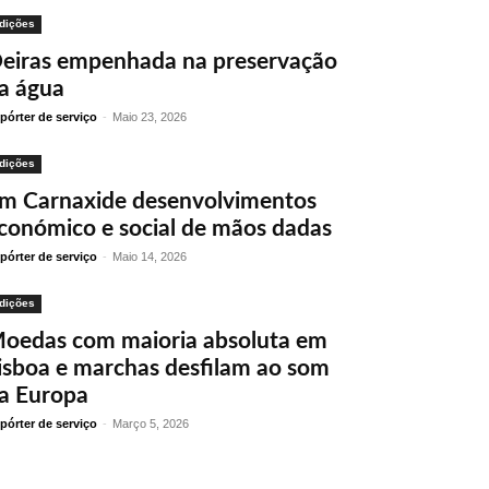
dições
eiras empenhada na preservação
a água
pórter de serviço
-
Maio 23, 2026
dições
m Carnaxide desenvolvimentos
conómico e social de mãos dadas
pórter de serviço
-
Maio 14, 2026
dições
oedas com maioria absoluta em
isboa e marchas desfilam ao som
a Europa
pórter de serviço
-
Março 5, 2026