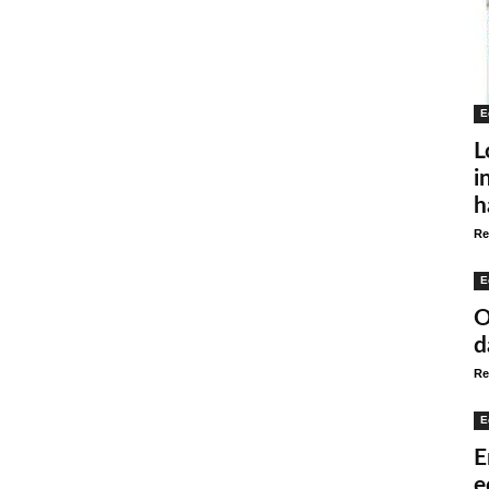
E
L
i
h
Re
E
O
d
Re
E
E
e