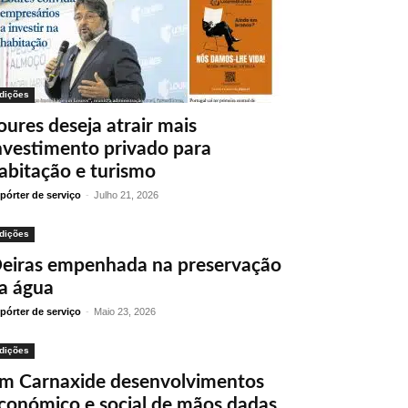
dições
oures deseja atrair mais
nvestimento privado para
abitação e turismo
pórter de serviço
-
Julho 21, 2026
dições
eiras empenhada na preservação
a água
pórter de serviço
-
Maio 23, 2026
dições
m Carnaxide desenvolvimentos
conómico e social de mãos dadas