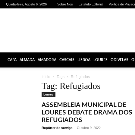
Quinta-feira, Agosto 6, 2026
Sobre Nós
Estatuto Editorial
Política de Privac
Olhares
de
Lisboa
CAPA
ALMADA
AMADORA
CASCAIS
LISBOA
LOURES
ODIVELAS
O
Início
Tags
Refugiados
Tag: Refugiados
Loures
ASSEMBLEIA MUNICIPAL DE
LOURES DEBATE DRAMA DOS
REFUGIADOS
Repórter de serviço
-
Outubro 9, 2022