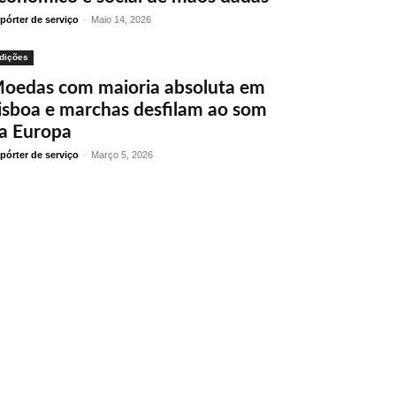
pórter de serviço
-
Maio 14, 2026
dições
oedas com maioria absoluta em
isboa e marchas desfilam ao som
a Europa
pórter de serviço
-
Março 5, 2026