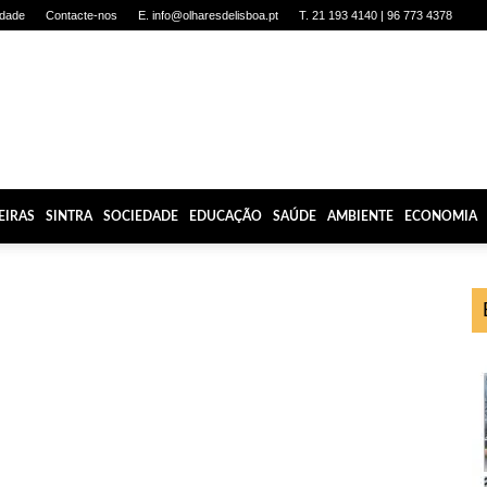
idade
Contacte-nos
E. info@olharesdelisboa.pt
T. 21 193 4140 | 96 773 4378
EIRAS
SINTRA
SOCIEDADE
EDUCAÇÃO
SAÚDE
AMBIENTE
ECONOMIA