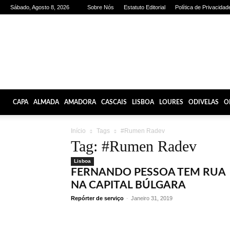
Sábado, Agosto 8, 2026
Sobre Nós
Estatuto Editorial
Política de Privacidad
Olhares
de
Lisboa
CAPA
ALMADA
AMADORA
CASCAIS
LISBOA
LOURES
ODIVELAS
O
Início
Tags
#Rumen Radev
Tag: #Rumen Radev
Lisboa
FERNANDO PESSOA TEM RUA
NA CAPITAL BÚLGARA
Repórter de serviço
-
Janeiro 31, 2019