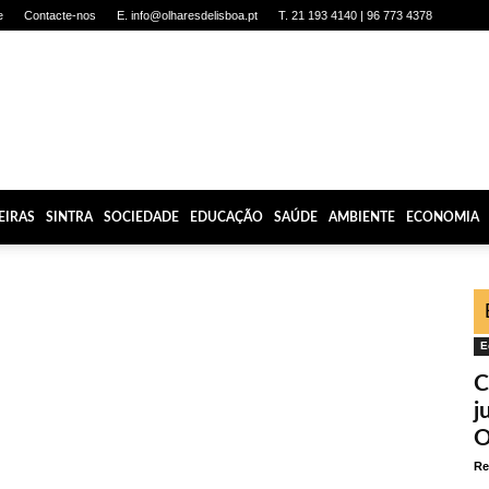
e
Contacte-nos
E. info@olharesdelisboa.pt
T. 21 193 4140 | 96 773 4378
EIRAS
SINTRA
SOCIEDADE
EDUCAÇÃO
SAÚDE
AMBIENTE
ECONOMIA
E
C
j
O
Re