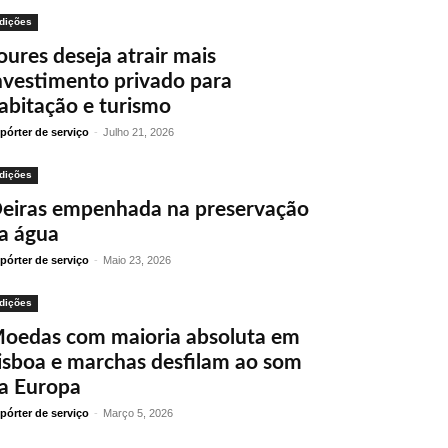
dições
oures deseja atrair mais
nvestimento privado para
abitação e turismo
pórter de serviço
-
Julho 21, 2026
dições
eiras empenhada na preservação
a água
pórter de serviço
-
Maio 23, 2026
dições
oedas com maioria absoluta em
isboa e marchas desfilam ao som
a Europa
pórter de serviço
-
Março 5, 2026