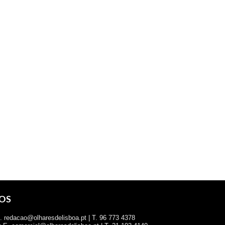
OS
 redacao@olharesdelisboa.pt | T. 96 773 4378