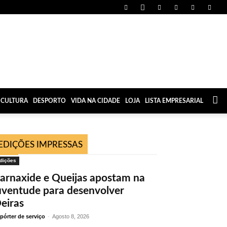
CULTURA
DESPORTO
VIDA NA CIDADE
LOJA
LISTA EMPRESARIAL
EDIÇÕES IMPRESSAS
dições
arnaxide e Queijas apostam na
uventude para desenvolver
eiras
pórter de serviço
-
Agosto 8, 2026