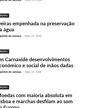
pórter de serviço
-
Julho 21, 2026
dições
eiras empenhada na preservação
a água
pórter de serviço
-
Maio 23, 2026
dições
m Carnaxide desenvolvimentos
conómico e social de mãos dadas
pórter de serviço
-
Maio 14, 2026
dições
oedas com maioria absoluta em
isboa e marchas desfilam ao som
a Europa