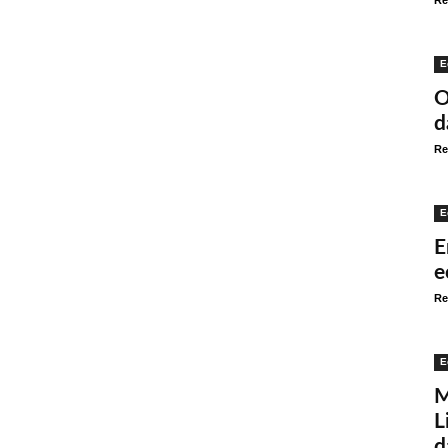
Re
E
O
d
Re
E
E
e
Re
E
M
L
d