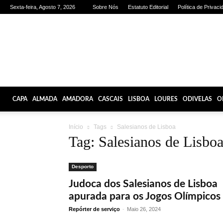
Sexta-feira, Agosto 7, 2026
Sobre Nós
Estatuto Editorial
Política de Privaci
Olhares
de
Lisboa
CAPA
ALMADA
AMADORA
CASCAIS
LISBOA
LOURES
ODIVELAS
O
Início
Tags
Salesianos de Lisboa
Tag: Salesianos de Lisbo
Desporto
Judoca dos Salesianos de Lisboa
apurada para os Jogos Olímpicos
Repórter de serviço
-
Maio 26, 2024