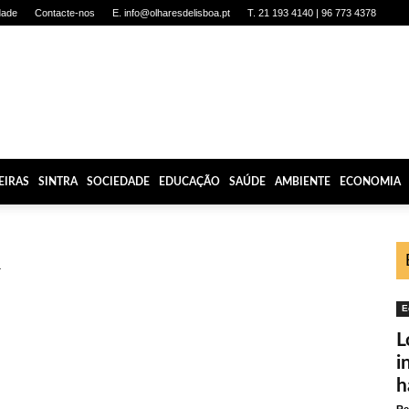
dade
Contacte-nos
E. info@olharesdelisboa.pt
T. 21 193 4140 | 96 773 4378
EIRAS
SINTRA
SOCIEDADE
EDUCAÇÃO
SAÚDE
AMBIENTE
ECONOMIA
a
E
L
i
h