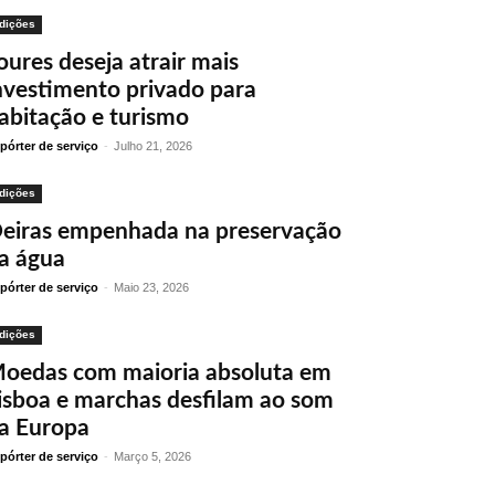
dições
oures deseja atrair mais
nvestimento privado para
abitação e turismo
pórter de serviço
-
Julho 21, 2026
dições
eiras empenhada na preservação
a água
pórter de serviço
-
Maio 23, 2026
dições
oedas com maioria absoluta em
isboa e marchas desfilam ao som
a Europa
pórter de serviço
-
Março 5, 2026