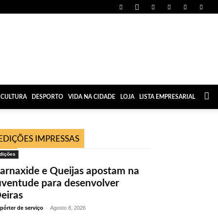
CULTURA
DESPORTO
VIDA NA CIDADE
LOJA
LISTA EMPRESARIAL
EDIÇÕES IMPRESSAS
dições
arnaxide e Queijas apostam na
uventude para desenvolver
eiras
pórter de serviço
-
Agosto 8, 2026