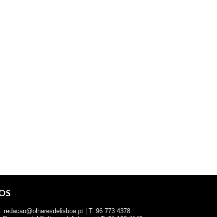
OS
 redacao@olharesdelisboa.pt | T. 96 773 4378