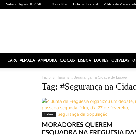
Sábado, Agosto 8, 2026
Sobre Nós
Estatuto Editorial
Política de Privacidad
Olhares
de
Lisboa
CAPA
ALMADA
AMADORA
CASCAIS
LISBOA
LOURES
ODIVELAS
O
Início
Tags
#Segurança na Cidade de Lisboa
Tag: #Segurança na Cidad
Lisboa
MORADORES QUEREM
ESQUADRA NA FREGUESIA DA