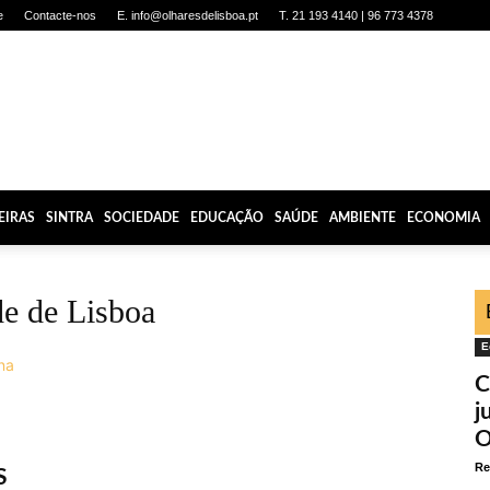
e
Contacte-nos
E. info@olharesdelisboa.pt
T. 21 193 4140 | 96 773 4378
EIRAS
SINTRA
SOCIEDADE
EDUCAÇÃO
SAÚDE
AMBIENTE
ECONOMIA
e de Lisboa
E
C
j
O
Re
S