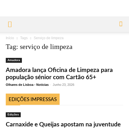
Início
Tags
Serviço de limpeza
Tag: serviço de limpeza
Amadora
Amadora lança Oficina de Limpeza para
população sénior com Cartão 65+
Olhares de Lisboa - Noticias
-
Junho 23, 2026
EDIÇÕES IMPRESSAS
Edições
Carnaxide e Queijas apostam na juventude