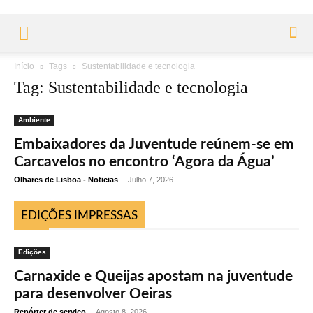
Início
Tags
Sustentabilidade e tecnologia
Tag: Sustentabilidade e tecnologia
Ambiente
Embaixadores da Juventude reúnem-se em
Carcavelos no encontro ‘Agora da Água’
Olhares de Lisboa - Noticias
-
Julho 7, 2026
EDIÇÕES IMPRESSAS
Edições
Carnaxide e Queijas apostam na juventude
para desenvolver Oeiras
Repórter de serviço
-
Agosto 8, 2026