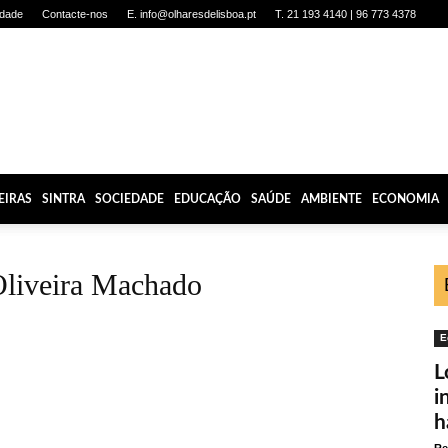
idade
Contacte-nos
E. info@olharesdelisboa.pt
T. 21 193 4140 | 96 773 4378
EIRAS
SINTRA
SOCIEDADE
EDUCAÇÃO
SAÚDE
AMBIENTE
ECONOMIA
Oliveira Machado
E
L
i
h