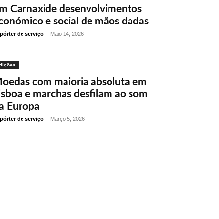
m Carnaxide desenvolvimentos
conómico e social de mãos dadas
pórter de serviço
-
Maio 14, 2026
dições
oedas com maioria absoluta em
isboa e marchas desfilam ao som
a Europa
pórter de serviço
-
Março 5, 2026