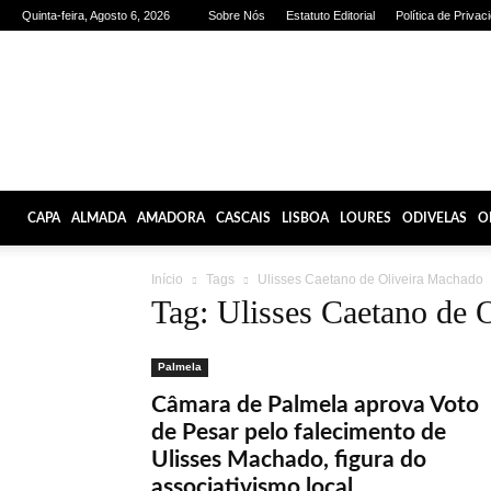
Quinta-feira, Agosto 6, 2026
Sobre Nós
Estatuto Editorial
Política de Privac
Olhares
de
Lisboa
CAPA
ALMADA
AMADORA
CASCAIS
LISBOA
LOURES
ODIVELAS
O
Início
Tags
Ulisses Caetano de Oliveira Machado
Tag: Ulisses Caetano de 
Palmela
Câmara de Palmela aprova Voto
de Pesar pelo falecimento de
Ulisses Machado, figura do
associativismo local