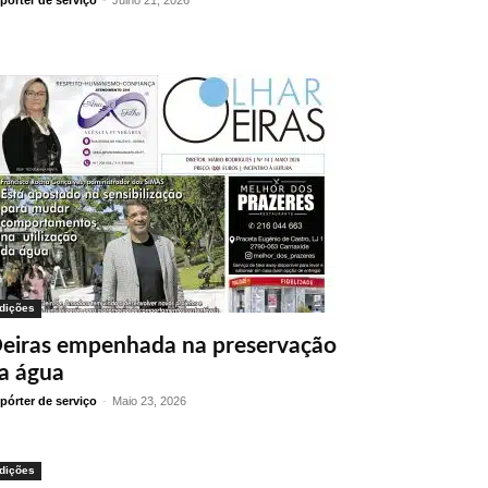
pórter de serviço
-
Julho 21, 2026
dições
eiras empenhada na preservação
a água
pórter de serviço
-
Maio 23, 2026
dições