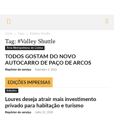
Início
Tags
#Valley Shuttle
Tag: #Valley Shuttle
Área Metropolitana de Lisboa
TODOS GOSTAM DO NOVO
AUTOCARRO DE PAÇO DE ARCOS
Repórter de serviço
-
Setembro 3, 2019
EDIÇÕES IMPRESSAS
Edições
Loures deseja atrair mais investimento
privado para habitação e turismo
Repórter de serviço
-
Julho 21, 2026