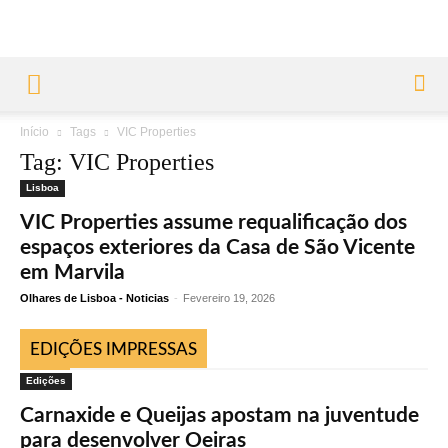
Início
Tags
VIC Properties
Tag: VIC Properties
Lisboa
VIC Properties assume requalificação dos
espaços exteriores da Casa de São Vicente
em Marvila
Olhares de Lisboa - Noticias
-
Fevereiro 19, 2026
EDIÇÕES IMPRESSAS
Edições
Carnaxide e Queijas apostam na juventude
para desenvolver Oeiras