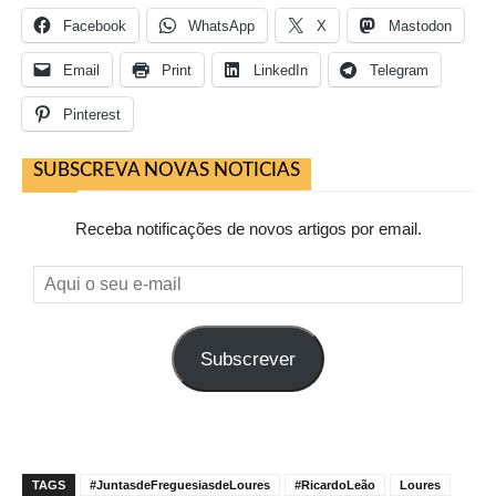
Facebook
WhatsApp
X
Mastodon
Email
Print
LinkedIn
Telegram
Pinterest
SUBSCREVA NOVAS NOTICIAS
Receba notificações de novos artigos por email.
Aqui
o
seu
Subscrever
e-
mail
TAGS
#JuntasdeFreguesiasdeLoures
#RicardoLeão
Loures