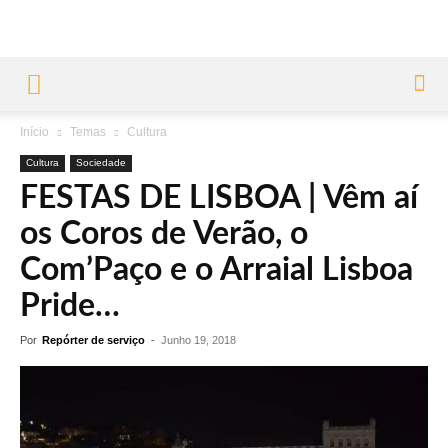
Início
Temas
Cultura
Cultura
Sociedade
FESTAS DE LISBOA | Vêm aí
os Coros de Verão, o
Com’Paço e o Arraial Lisboa
Pride…
Por
Repórter de serviço
-
Junho 19, 2018