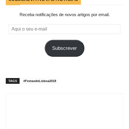
Receba notificações de novos artigos por email.
Aqui
o
seu
Subscrever
e-
mail
TAGS
#FestasdeLisboa2018