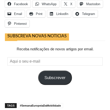
Facebook
WhatsApp
X
Mastodon
Email
Print
LinkedIn
Telegram
Pinterest
SUBSCREVA NOVAS NOTICIAS
Receba notificações de novos artigos por email.
Aqui
o
seu
Subscrever
e-
mail
TAGS
#SemanaEuropeiaDaMobilidade