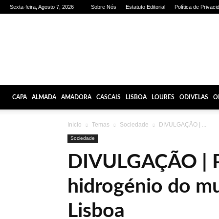
Sexta-feira, Agosto 7, 2026
Sobre Nós
Estatuto Editorial
Política de Privaci
Olhares
de
Lisboa
CAPA
ALMADA
AMADORA
CASCAIS
LISBOA
LOURES
ODIVELAS
O
Início
Temas
Sociedade
DIVULGAÇÃO | ...
Sociedade
DIVULGAÇÃO | Pr
hidrogénio do m
Lisboa