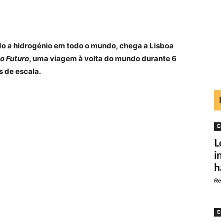
do a hidrogénio em todo o mundo, chega a Lisboa
o Futuro
, uma viagem à volta do mundo durante 6
s de escala.
E
L
i
h
Re
E