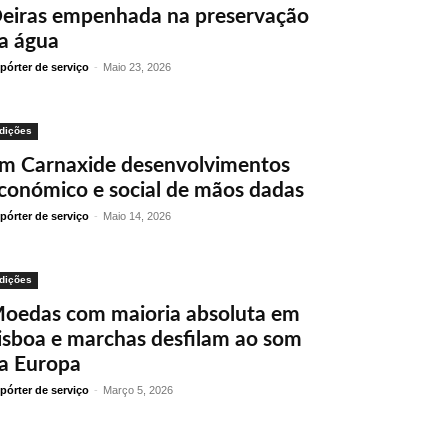
eiras empenhada na preservação
a água
pórter de serviço
-
Maio 23, 2026
dições
m Carnaxide desenvolvimentos
conómico e social de mãos dadas
pórter de serviço
-
Maio 14, 2026
dições
oedas com maioria absoluta em
isboa e marchas desfilam ao som
a Europa
pórter de serviço
-
Março 5, 2026