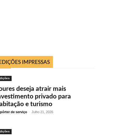
EDIÇÕES IMPRESSAS
dições
oures deseja atrair mais
nvestimento privado para
abitação e turismo
pórter de serviço
-
Julho 21, 2026
dições