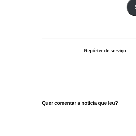
seu
e-
mail
Repórter de serviço
Quer comentar a notícia que leu?