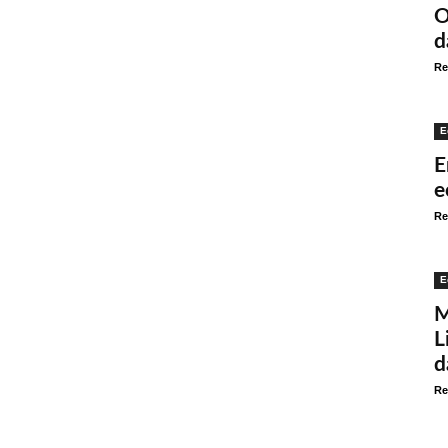
O
d
Re
E
E
e
Re
E
M
L
d
Re