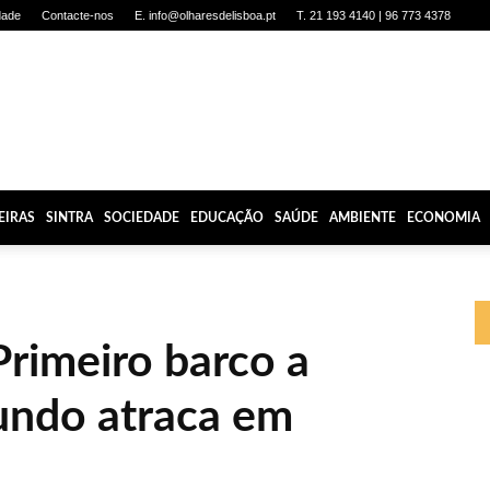
dade
Contacte-nos
E. info@olharesdelisboa.pt
T. 21 193 4140 | 96 773 4378
EIRAS
SINTRA
SOCIEDADE
EDUCAÇÃO
SAÚDE
AMBIENTE
ECONOMIA
imeiro barco a
undo atraca em