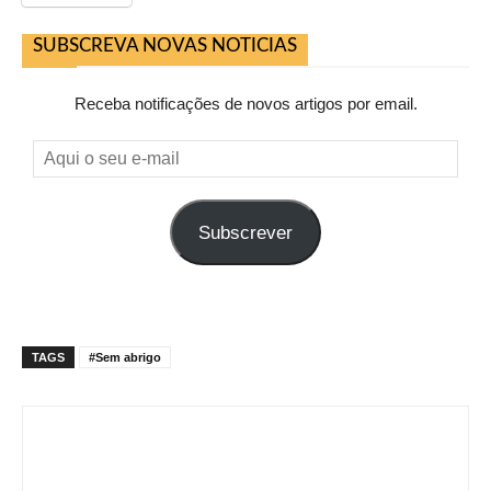
SUBSCREVA NOVAS NOTICIAS
Receba notificações de novos artigos por email.
Aqui
o
seu
Subscrever
e-
mail
TAGS
#Sem abrigo