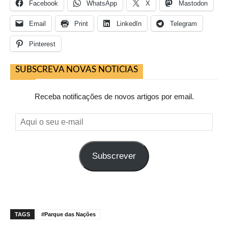
Facebook
WhatsApp
X
Mastodon
Email
Print
LinkedIn
Telegram
Pinterest
SUBSCREVA NOVAS NOTICIAS
Receba notificações de novos artigos por email.
Aqui
o
seu
Subscrever
e-
mail
TAGS
#Parque das Nações