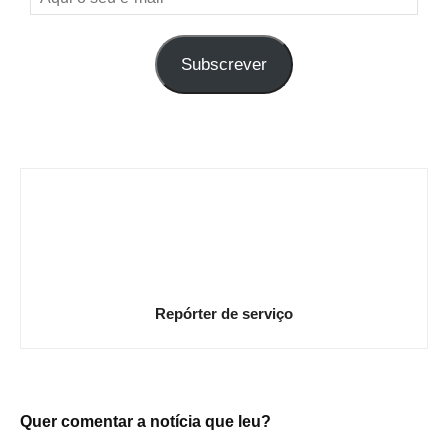
o
seu
Subscrever
e-
mail
Repórter de serviço
Quer comentar a notícia que leu?