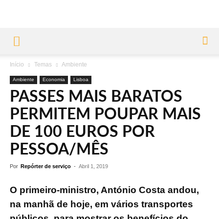
Início
Temas
Ambiente
Ambiente
Economia
Lisboa
PASSES MAIS BARATOS
PERMITEM POUPAR MAIS
DE 100 EUROS POR
PESSOA/MÊS
Por
Repórter de serviço
-
Abril 1, 2019
O primeiro-ministro, António Costa andou,
na manhã de hoje, em vários transportes
públicos, para mostrar os benefícios do