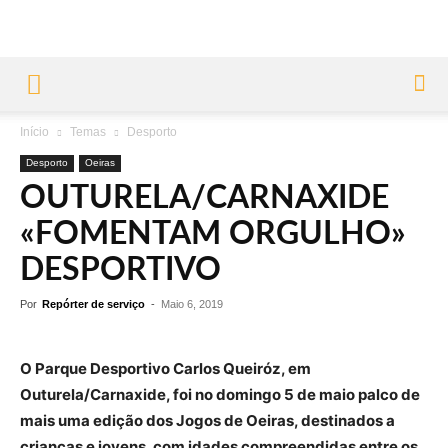
Início
Temas
Desporto
Desporto
Oeiras
OUTURELA/CARNAXIDE
«FOMENTAM ORGULHO»
DESPORTIVO
Por
Repórter de serviço
-
Maio 6, 2019
O Parque Desportivo Carlos Queiróz, em
Outurela/Carnaxide, foi no domingo 5 de maio palco de
mais uma edição dos Jogos de Oeiras, destinados a
crianças e jovens, com idades compreendidas entre os