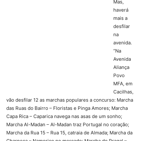
Mas,
haverá
mais a
desfilar
na
avenida.
“Na
Avenida
Aliança
Povo
MFA, em
Cacilhas,
vão desfilar 12 as marchas populares a concurso: Marcha
das Ruas do Bairro – Floristas e Pinga Amores; Marcha
Capa Rica – Caparica navega nas asas de um sonho;
Marcha Al-Madan – Al-Madan traz Portugal no coração;
Marcha da Rua 15 – Rua 15, catraia de Almada; Marcha da
Charneca – Namorico no mercado; Marcha do Pragal –