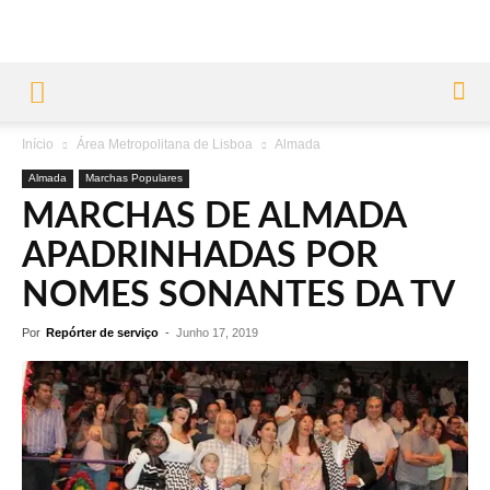
Início
Área Metropolitana de Lisboa
Almada
Almada
Marchas Populares
MARCHAS DE ALMADA
APADRINHADAS POR
NOMES SONANTES DA TV
Por
Repórter de serviço
-
Junho 17, 2019