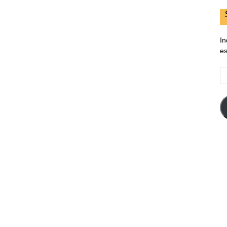
In
es
E
d
em