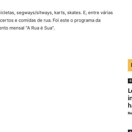
icletas, segways/sitways, karts, skates. E, entre várias
ertos e comidas de rua. Foi este o programa da
ento mensal “A Rua é Sua”.
E
L
i
h
Re
E