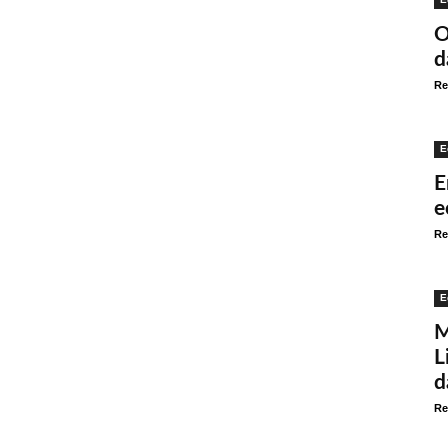
O
d
Re
E
E
e
Re
E
M
L
d
Re