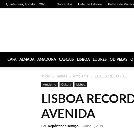
Quinta-feira, Agosto 6, 2026
Sobre Nós
Estatuto Editorial
Política de Privac
Olhares
de
Lisboa
CAPA
ALMADA
AMADORA
CASCAIS
LISBOA
LOURES
ODIVELAS
O
Início
Temas
Ambiente
LISBOA RECORD...
Ambiente
Cultura
Lisboa
LISBOA RECORD
AVENIDA
Por
Repórter de serviço
-
Julho 1, 2019