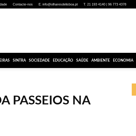
idade
Contacte-nos
E. info@olharesdelisboa.pt
T. 21 193 4140 | 96 773 4378
EIRAS
SINTRA
SOCIEDADE
EDUCAÇÃO
SAÚDE
AMBIENTE
ECONOMIA
A PASSEIOS NA