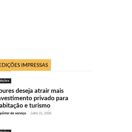
EDIÇÕES IMPRESSAS
dições
oures deseja atrair mais
nvestimento privado para
abitação e turismo
pórter de serviço
-
Julho 21, 2026
dições