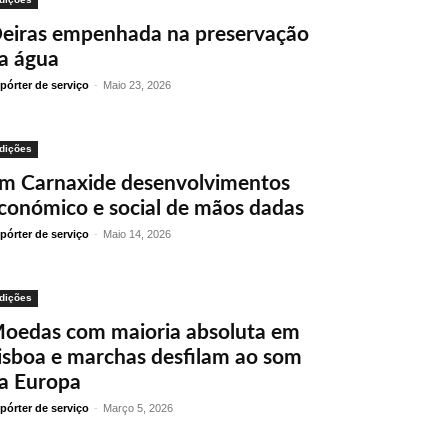
eiras empenhada na preservação
a água
pórter de serviço
-
Maio 23, 2026
dições
m Carnaxide desenvolvimentos
conómico e social de mãos dadas
pórter de serviço
-
Maio 14, 2026
dições
oedas com maioria absoluta em
isboa e marchas desfilam ao som
a Europa
pórter de serviço
-
Março 5, 2026