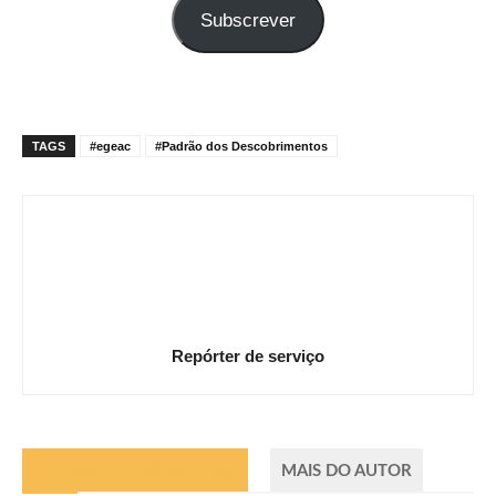
Subscrever
e-
mail
TAGS
#egeac
#Padrão dos Descobrimentos
Repórter de serviço
ARTIGOS RELACIONADOS
MAIS DO AUTOR