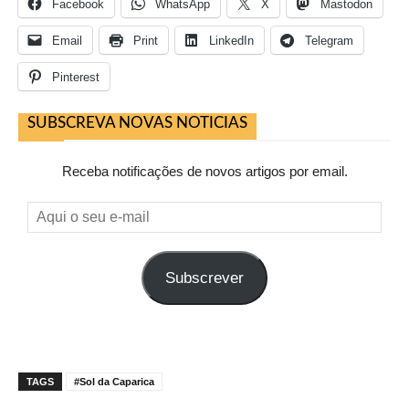
Facebook
WhatsApp
X
Mastodon
Email
Print
LinkedIn
Telegram
Pinterest
SUBSCREVA NOVAS NOTICIAS
Receba notificações de novos artigos por email.
Aqui
o
seu
Subscrever
e-
mail
TAGS
#Sol da Caparica