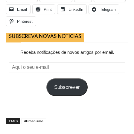
Email
Print
LinkedIn
Telegram
Pinterest
SUBSCREVA NOVAS NOTICIAS
Receba notificações de novos artigos por email.
Aqui
o
seu
Subscrever
e-
mail
TAGS
#Urbanismo