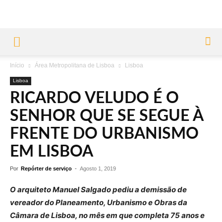
Início
Área Metropolitana de Lisboa
Lisboa
Lisboa
RICARDO VELUDO É O
SENHOR QUE SE SEGUE À
FRENTE DO URBANISMO
EM LISBOA
Por
Repórter de serviço
-
Agosto 1, 2019
O arquiteto Manuel Salgado pediu a demissão de
vereador do Planeamento, Urbanismo e Obras da
Câmara de Lisboa, no mês em que completa 75 anos e