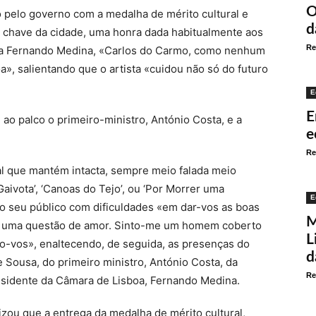
O
 pelo governo com a medalha de mérito cultural e
d
 chave da cidade, uma honra dada habitualmente aos
Re
ara Fernando Medina, «Carlos do Carmo, como nenhum
a», salientando que o artista «cuidou não só do futuro
E
E
o palco o primeiro-ministro, António Costa, e a
e
Re
al que mantém intacta, sempre meio falada meio
Gaivota’, ‘Canoas do Tejo’, ou ‘Por Morrer uma
E
o seu público com dificuldades «em dar-vos as boas
M
é uma questão de amor. Sinto-me um homem coberto
L
-vos», enaltecendo, de seguida, as presenças do
d
 Sousa, do primeiro ministro, António Costa, da
Re
residente da Câmara de Lisboa, Fernando Medina.
tizou que a entrega da medalha de mérito cultural,