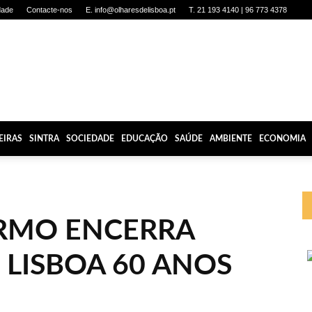
dade
Contacte-nos
E. info@olharesdelisboa.pt
T. 21 193 4140 | 96 773 4378
EIRAS
SINTRA
SOCIEDADE
EDUCAÇÃO
SAÚDE
AMBIENTE
ECONOMIA
RMO ENCERRA
LISBOA 60 ANOS