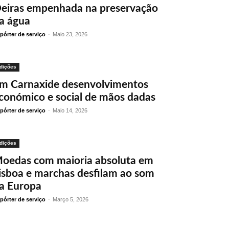
eiras empenhada na preservação
a água
pórter de serviço
-
Maio 23, 2026
dições
m Carnaxide desenvolvimentos
conómico e social de mãos dadas
pórter de serviço
-
Maio 14, 2026
dições
oedas com maioria absoluta em
isboa e marchas desfilam ao som
a Europa
pórter de serviço
-
Março 5, 2026