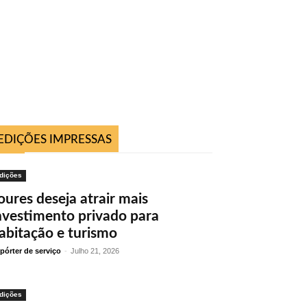
EDIÇÕES IMPRESSAS
dições
oures deseja atrair mais
nvestimento privado para
abitação e turismo
pórter de serviço
-
Julho 21, 2026
dições