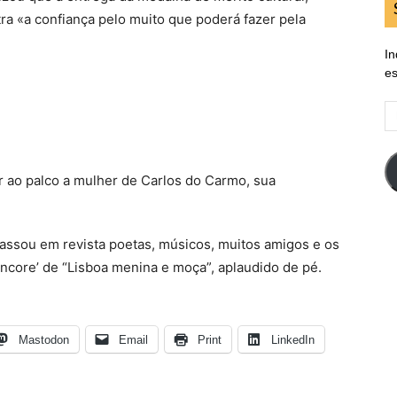
ra «a confiança pelo muito que poderá fazer pela
In
es
E
d
em
 ao palco a mulher de Carlos do Carmo, sua
passou em revista poetas, músicos, muitos amigos e os
core’ de “Lisboa menina e moça”, aplaudido de pé.
Mastodon
Email
Print
LinkedIn