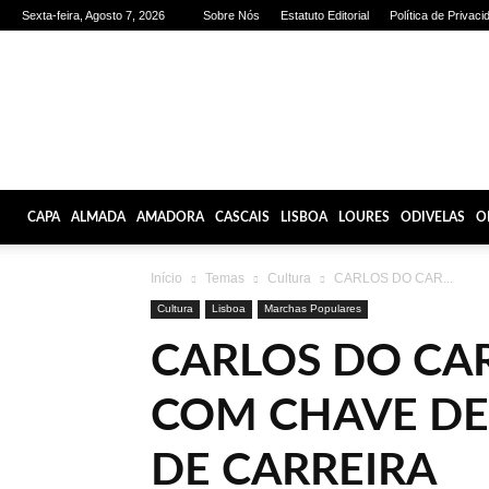
Sexta-feira, Agosto 7, 2026
Sobre Nós
Estatuto Editorial
Política de Privaci
Olhares
de
Lisboa
CAPA
ALMADA
AMADORA
CASCAIS
LISBOA
LOURES
ODIVELAS
O
Início
Temas
Cultura
CARLOS DO CAR...
Cultura
Lisboa
Marchas Populares
CARLOS DO CA
COM CHAVE DE 
DE CARREIRA