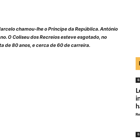
arcelo chamou-lhe o Príncipe da República. António
. O Coliseu dos Recreios esteve esgotado, no
ta de 80 anos, e cerca de 60 de carreira.
E
L
i
h
Re
E