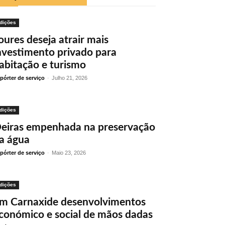
dições
oures deseja atrair mais
nvestimento privado para
abitação e turismo
pórter de serviço
-
Julho 21, 2026
dições
eiras empenhada na preservação
a água
pórter de serviço
-
Maio 23, 2026
dições
m Carnaxide desenvolvimentos
conómico e social de mãos dadas