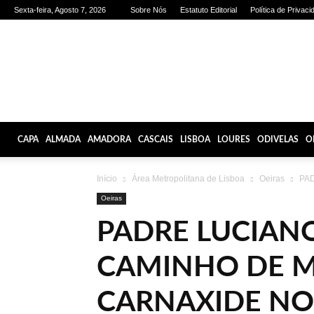
Sexta-feira, Agosto 7, 2026
Sobre Nós
Estatuto Editorial
Política de Privaci
Olhares
de
Lisboa
CAPA
ALMADA
AMADORA
CASCAIS
LISBOA
LOURES
ODIVELAS
O
Início
Área Metropolitana de Lisboa
Oeiras
PAD
Oeiras
PADRE LUCIANO
CAMINHO DE 
CARNAXIDE N