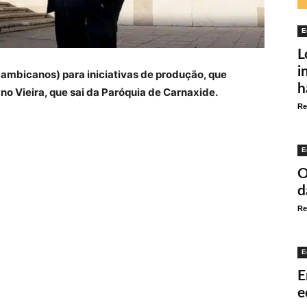
E
L
i
ambicanos) para iniciativas de produção, que
h
no Vieira, que sai da Paróquia de Carnaxide.
Re
E
O
d
Re
E
E
e