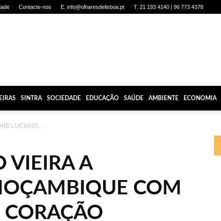
dade
Contacte-nos
E. info@olharesdelisboa.pt
T. 21 193 4140 | 96 773 4378
EIRAS
SINTRA
SOCIEDADE
EDUCAÇÃO
SAÚDE
AMBIENTE
ECONOMIA
RE LUCIANO...
 VIEIRA A
MOÇAMBIQUE COM
O CORAÇÃO