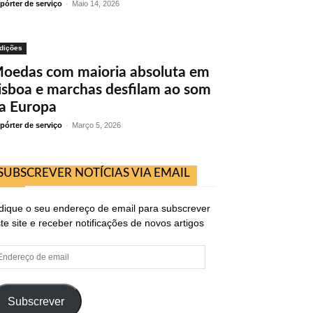
pórter de serviço
-
Maio 14, 2026
dições
oedas com maioria absoluta em
isboa e marchas desfilam ao som
a Europa
pórter de serviço
-
Março 5, 2026
SUBSCREVER NOTÍCIAS VIA EMAIL
dique o seu endereço de email para subscrever
te site e receber notificações de novos artigos
ndereço
e
ail
Subscrever