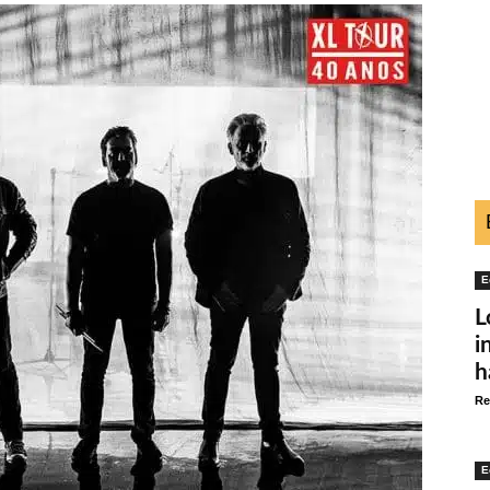
E
L
i
h
Re
E