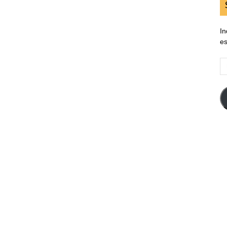
In
es
E
d
em