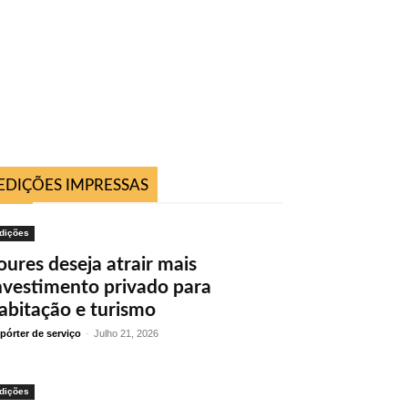
EDIÇÕES IMPRESSAS
dições
oures deseja atrair mais
nvestimento privado para
abitação e turismo
pórter de serviço
-
Julho 21, 2026
dições