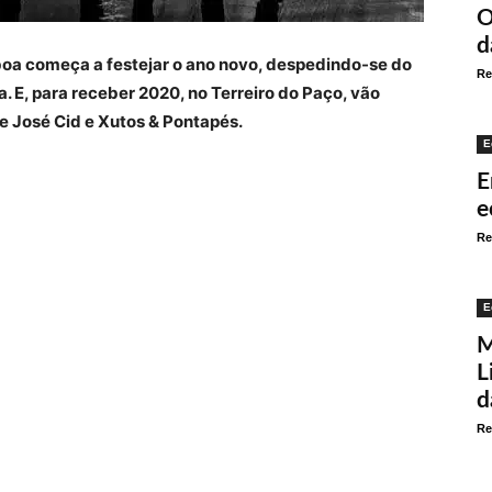
O
d
sboa começa a festejar o ano novo, despedindo-se do
Re
 E, para receber 2020, no Terreiro do Paço, vão
de José Cid e Xutos & Pontapés.
E
E
e
Re
E
M
L
d
Re