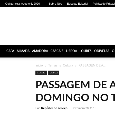
Quinta-feira, Agosto 6, 2026
Sobre Nós
Estatuto Editorial
Política de Privac
Olhares
de
Lisboa
CAPA
ALMADA
AMADORA
CASCAIS
LISBOA
LOURES
ODIVELAS
O
Início
Temas
Cultura
PASSAGEM DE A...
Cultura
Lisboa
PASSAGEM DE 
DOMINGO NO T
Por
Repórter de serviço
-
Dezembro 28, 2019