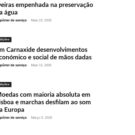
eiras empenhada na preservação
a água
pórter de serviço
-
Maio 23, 2026
dições
m Carnaxide desenvolvimentos
conómico e social de mãos dadas
pórter de serviço
-
Maio 14, 2026
dições
oedas com maioria absoluta em
isboa e marchas desfilam ao som
a Europa
pórter de serviço
-
Março 5, 2026