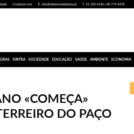
idade
Contacte-nos
E. info@olharesdelisboa.pt
T. 21 193 4140 | 96 773 4378
EIRAS
SINTRA
SOCIEDADE
EDUCAÇÃO
SAÚDE
AMBIENTE
ECONOMIA
ANO «COMEÇA»
ERREIRO DO PAÇO