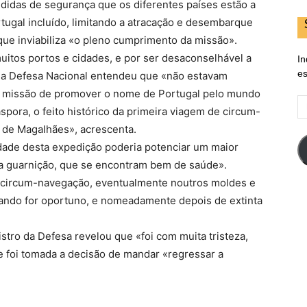
didas de segurança que os diferentes países estão a
tugal incluído, limitando a atracação e desembarque
que inviabiliza «o pleno cumprimento da missão».
itos portos e cidades, e por ser desaconselhável a
In
es
io da Defesa Nacional entendeu que «não estavam
ta missão de promover o nome de Portugal pelo mundo
E
spora, o feito histórico da primeira viagem de circum-
d
 de Magalhães», acrescenta.
em
dade desta expedição poderia potenciar um maior
da guarnição, que se encontram bem de saúde».
e circum-navegação, eventualmente noutros moldes e
uando for oportuno, e nomeadamente depois de extinta
istro da Defesa revelou que «foi com muita tristeza,
e foi tomada a decisão de mandar «regressar a