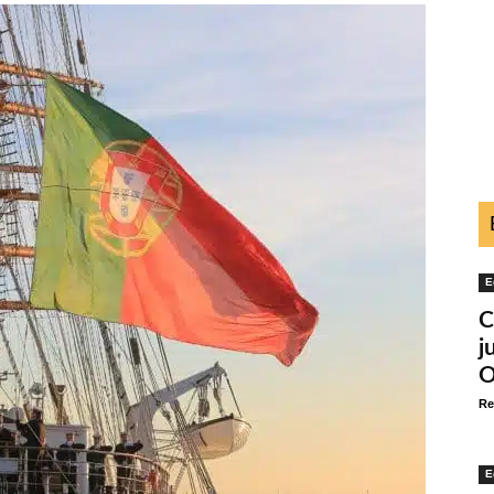
E
C
j
O
Re
E