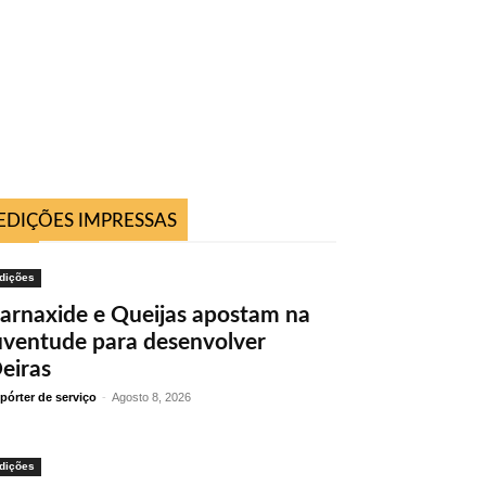
EDIÇÕES IMPRESSAS
dições
arnaxide e Queijas apostam na
uventude para desenvolver
eiras
pórter de serviço
-
Agosto 8, 2026
dições