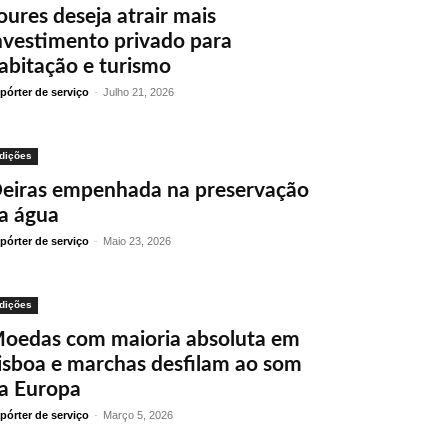
oures deseja atrair mais
nvestimento privado para
abitação e turismo
pórter de serviço
-
Julho 21, 2026
dições
eiras empenhada na preservação
a água
pórter de serviço
-
Maio 23, 2026
dições
oedas com maioria absoluta em
isboa e marchas desfilam ao som
a Europa
pórter de serviço
-
Março 5, 2026