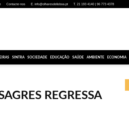
e
Contacte-nos
E. info@olharesdelisboa.pt
T. 21 193 4140 | 96 773 4378
EIRAS
SINTRA
SOCIEDADE
EDUCAÇÃO
SAÚDE
AMBIENTE
ECONOMIA
SAGRES REGRESSA