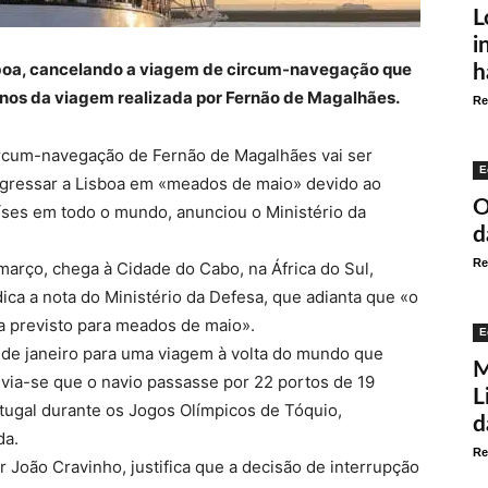
L
i
sboa, cancelando a viagem de circum-navegação que
h
anos da viagem realizada por Fernão de Magalhães.
Re
ircum-navegação de Fernão de Magalhães vai ser
E
regressar a Lisboa em «meados de maio» devido ao
O
aíses em todo o mundo, anunciou o Ministério da
d
Re
arço, chega à Cidade do Cabo, na África do Sul,
ica a nota do Ministério da Defesa, que adianta que «o
a previsto para meados de maio».
E
o de janeiro para uma viagem à volta do mundo que
M
via-se que o navio passasse por 22 portos de 19
L
rtugal durante os Jogos Olímpicos de Tóquio,
d
da.
Re
r João Cravinho, justifica que a decisão de interrupção