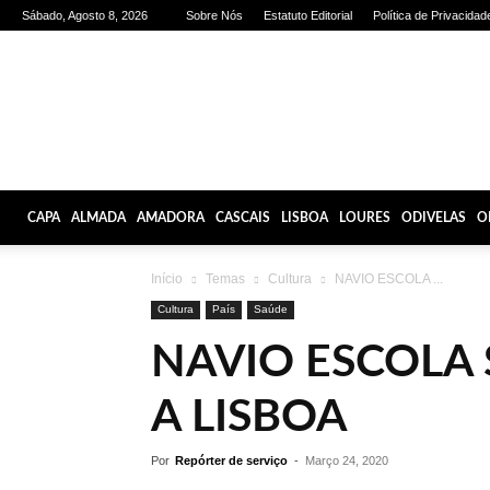
Sábado, Agosto 8, 2026
Sobre Nós
Estatuto Editorial
Política de Privacidad
Olhares
de
Lisboa
CAPA
ALMADA
AMADORA
CASCAIS
LISBOA
LOURES
ODIVELAS
O
Início
Temas
Cultura
NAVIO ESCOLA ...
Cultura
País
Saúde
NAVIO ESCOLA 
A LISBOA
Por
Repórter de serviço
-
Março 24, 2020