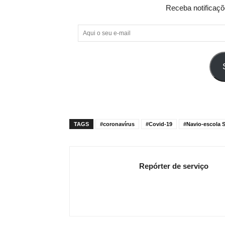
Receba notificaçõ
Aqui
o
seu
e-
mail
TAGS
#coronavírus
#Covid-19
#Navio-escola 
Repórter de serviço