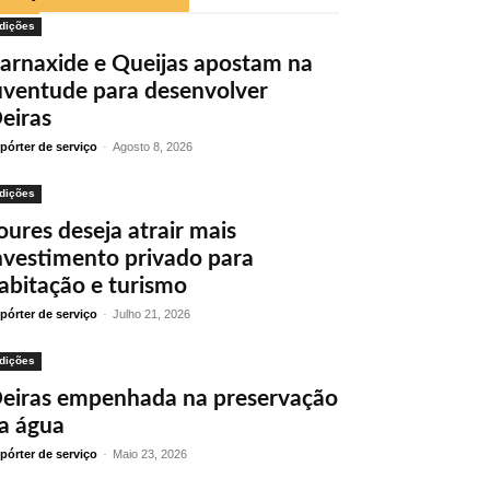
dições
arnaxide e Queijas apostam na
uventude para desenvolver
eiras
pórter de serviço
-
Agosto 8, 2026
dições
oures deseja atrair mais
nvestimento privado para
abitação e turismo
pórter de serviço
-
Julho 21, 2026
dições
eiras empenhada na preservação
a água
pórter de serviço
-
Maio 23, 2026