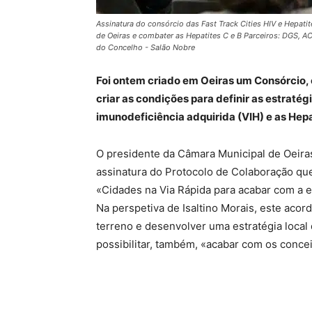
Assinatura do consórcio das Fast Track Cities HIV e Hepati
de Oeiras e combater as Hepatites C e B Parceiros: DGS, A
do Concelho - Salão Nobre
Foi ontem criado em Oeiras um Cons
ó
rcio,
criar as condi
çõ
es para definir as estrat
é
g
imunodefici
ê
ncia adquirida (VIH) e as Hep
O presidente da Câmara Municipal de Oeiras
assinatura do Protocolo de Colaboração qu
«Cidades na Via Rápida para acabar com a e
Na perspetiva de Isaltino Morais, este aco
terreno e desenvolver uma estratégia local 
possibilitar, também, «acabar com os conce