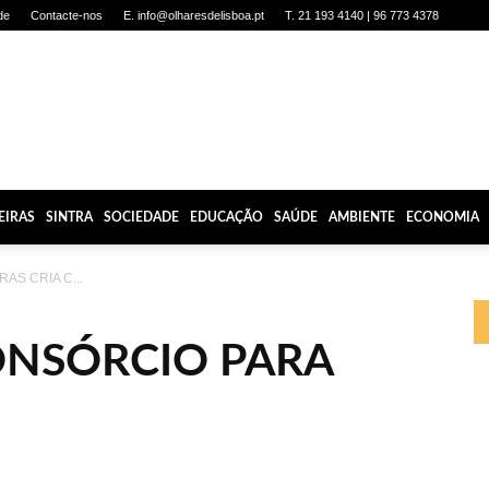
de
Contacte-nos
E. info@olharesdelisboa.pt
T. 21 193 4140 | 96 773 4378
EIRAS
SINTRA
SOCIEDADE
EDUCAÇÃO
SAÚDE
AMBIENTE
ECONOMIA
RAS CRIA C...
ONSÓRCIO PARA