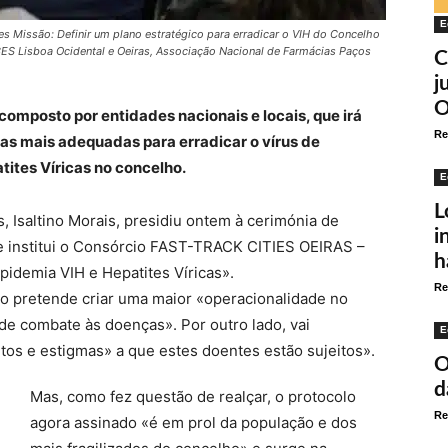
E
tes Missão: Definir um plano estratégico para erradicar o VIH do Concelho
CES Lisboa Ocidental e Oeiras, Associação Nacional de Farmácias Paços
C
j
O
 composto por entidades nacionais e locais, que ir
á
Re
ias mais adequadas para erradicar o v
í
rus de
atites V
í
ricas no concelho.
E
L
, Isaltino Morais, presidiu ontem à cerimónia de
i
e institui o Consórcio FAST-TRACK CITIES OEIRAS –
h
pidemia VIH e Hepatites Víricas».
Re
rdo pretende criar uma maior «operacionalidade no
de combate às doenças». Por outro lado, vai
E
itos e estigmas» a que estes doentes estão sujeitos».
O
d
Mas, como fez questão de realçar, o protocolo
Re
agora assinado «é em prol da população e dos