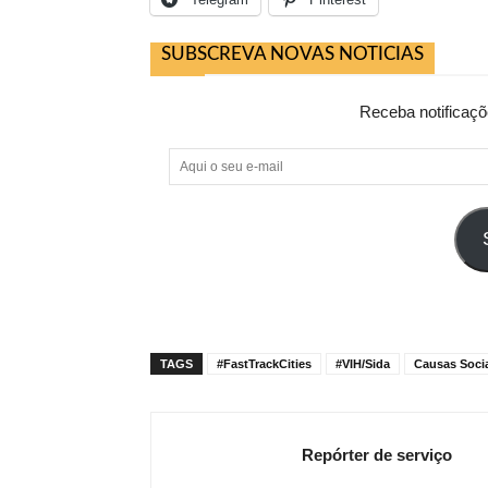
SUBSCREVA NOVAS NOTICIAS
Receba notificaçõ
Aqui
o
seu
e-
mail
TAGS
#FastTrackCities
#VIH/Sida
Causas Soci
Repórter de serviço