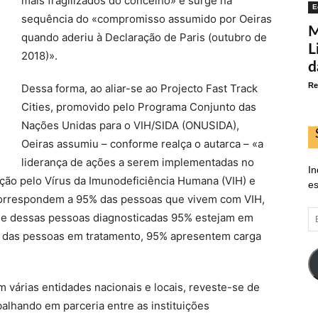
mais fragilizados do concelho» e surge na
E
sequência do «compromisso assumido por Oeiras
M
quando aderiu à Declaração de Paris (outubro de
L
2018)».
d
Re
Dessa forma, ao aliar-se ao Projecto Fast Track
Cities, promovido pelo Programa Conjunto das
Nações Unidas para o VIH/SIDA (ONUSIDA),
Oeiras assumiu – conforme realça o autarca – «a
liderança de ações a serem implementadas no
In
ção pelo Vírus da Imunodeficiência Humana (VIH) e
es
 correspondem a 95% das pessoas que vivem com VIH,
E
ue dessas pessoas diagnosticadas 95% estejam em
d
que das pessoas em tratamento, 95% apresentem carga
em
m várias entidades nacionais e locais, reveste-se de
alhando em parceria entre as instituições