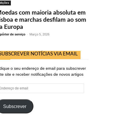
dições
oedas com maioria absoluta em
isboa e marchas desfilam ao som
a Europa
pórter de serviço
-
Março 5, 2026
SUBSCREVER NOTÍCIAS VIA EMAIL
dique o seu endereço de email para subscrever
te site e receber notificações de novos artigos
ndereço
e
ail
Subscrever