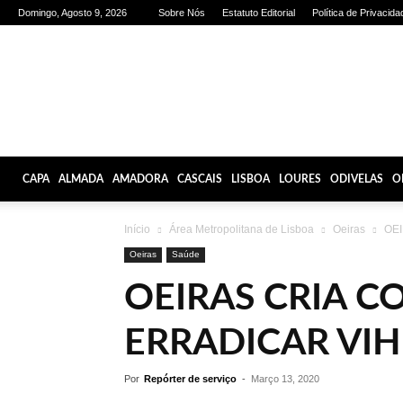
Domingo, Agosto 9, 2026
Sobre Nós
Estatuto Editorial
Política de Privacida
Olhares
de
Lisboa
CAPA
ALMADA
AMADORA
CASCAIS
LISBOA
LOURES
ODIVELAS
O
Início
Área Metropolitana de Lisboa
Oeiras
OEI
Oeiras
Saúde
OEIRAS CRIA C
ERRADICAR VIH
Por
Repórter de serviço
-
Março 13, 2020