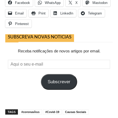
Facebook
WhatsApp
X
Mastodon
Email
Print
LinkedIn
Telegram
Pinterest
SUBSCREVA NOVAS NOTICIAS
Receba notificações de novos artigos por email.
Aqui
o
seu
Subscrever
e-
mail
TAGS
#coronavírus
#Covid-19
Causas Sociais