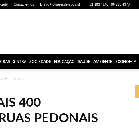
cidade
Contacte-nos
E. info@olharesdelisboa.pt
T. 21 193 4140 | 96 773 4378
EIRAS
SINTRA
SOCIEDADE
EDUCAÇÃO
SAÚDE
AMBIENTE
ECONOMIA
BOA COM MA...
IS 400
 RUAS PEDONAIS