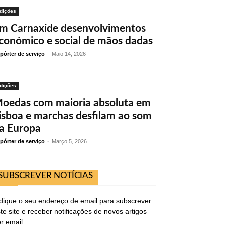
dições
m Carnaxide desenvolvimentos
conómico e social de mãos dadas
pórter de serviço
-
Maio 14, 2026
dições
oedas com maioria absoluta em
isboa e marchas desfilam ao som
a Europa
pórter de serviço
-
Março 5, 2026
SUBSCREVER NOTÍCIAS
dique o seu endereço de email para subscrever
te site e receber notificações de novos artigos
r email.