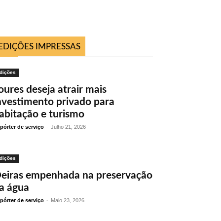
EDIÇÕES IMPRESSAS
dições
oures deseja atrair mais
nvestimento privado para
abitação e turismo
pórter de serviço
-
Julho 21, 2026
dições
eiras empenhada na preservação
a água
pórter de serviço
-
Maio 23, 2026