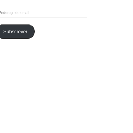
ndereço
e
ail
Subscrever