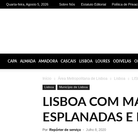
Quarta-feira, Agosto 5, 2026
Sobre Nós
Estatuto Editorial
Política de Priva
Olhares
de
Lisboa
CAPA
ALMADA
AMADORA
CASCAIS
LISBOA
LOURES
ODIVELAS
O
Início
Área Metropolitana de Lisboa
Lisboa
LIS
Lisboa
Município de Lisboa
LISBOA COM MA
ESPLANADAS E
Por
Repórter de serviço
-
Julho 8, 2020