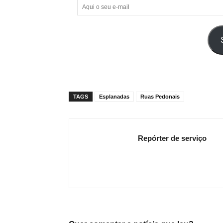
Aqui
o
seu
e-
mail
TAGS
Esplanadas
Ruas Pedonais
Repórter de serviço