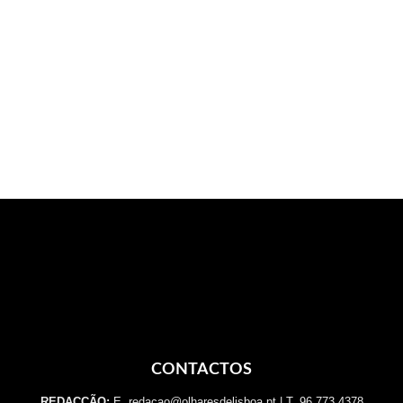
CONTACTOS
REDACÇÃO:
E. redacao@olharesdelisboa.pt | T. 96 773 4378