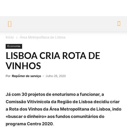
Início
Área Metropolitana de Lisboa
Economia
LISBOA CRIA ROTA DE
VINHOS
Por
Repórter de serviço
-
Julho 28, 2020
J
á
com 30 projetos de enoturismo a funcionar, a
Comiss
ã
o Vitivin
í
cola da Regi
ã
o de Lisboa decidiu criar
a Rota dos Vinhos da
Á
rea Metropolitana de Lisboa, indo
«
buscar o dinheiro
»
aos fundos comunit
á
rios do
programa Centro 2020
.