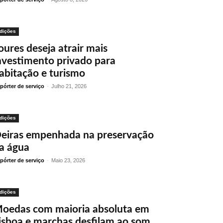
dições
oures deseja atrair mais
nvestimento privado para
abitação e turismo
pórter de serviço
-
Julho 21, 2026
dições
eiras empenhada na preservação
a água
pórter de serviço
-
Maio 23, 2026
dições
oedas com maioria absoluta em
isboa e marchas desfilam ao som