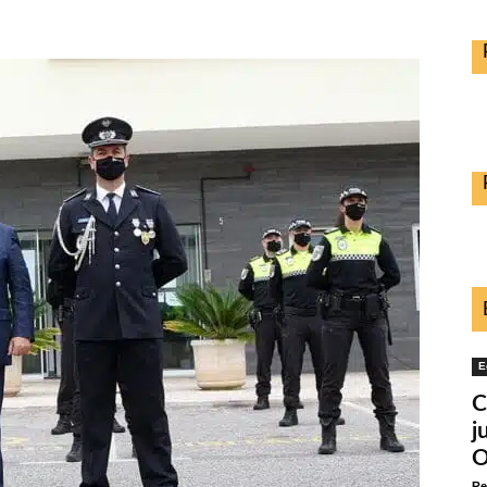
E
C
j
O
Re