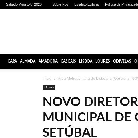
Sábado, Agosto 8, 2026
Sobre Nós
Estatuto Editorial
Política de Privacidad
Olhares
de
Lisboa
CAPA
ALMADA
AMADORA
CASCAIS
LISBOA
LOURES
ODIVELAS
O
Início
Área Metropolitana de Lisboa
Oeiras
NOV
Oeiras
NOVO DIRETOR 
MUNICIPAL DE 
SETÚBAL