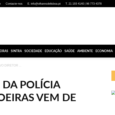
e
Contacte-nos
E. info@olharesdelisboa.pt
T. 21 193 4140 | 96 773 4378
EIRAS
SINTRA
SOCIEDADE
EDUCAÇÃO
SAÚDE
AMBIENTE
ECONOMIA
O DIRETOR ...
DA POLÍCIA
OEIRAS VEM DE