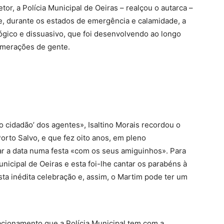
or, a Polícia Municipal de Oeiras – realçou o autarca –
ue, durante os estados de emergência e calamidade, a
gógico e dissuasivo, que foi desenvolvendo ao longo
omerações de gente.
do cidadão’ dos agentes», Isaltino Morais recordou o
rto Salvo, e que fez oito anos, em pleno
ar a data numa festa «com os seus amiguinhos». Para
Municipal de Oeiras e esta foi-lhe cantar os parabéns à
sta inédita celebração e, assim, o Martim pode ter um
cionamento que a Polícia Municipal tem com a