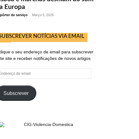
a Europa
pórter de serviço
-
Março 5, 2026
SUBSCREVER NOTÍCIAS VIA EMAIL
dique o seu endereço de email para subscrever
te site e receber notificações de novos artigos
ndereço
e
ail
Subscrever