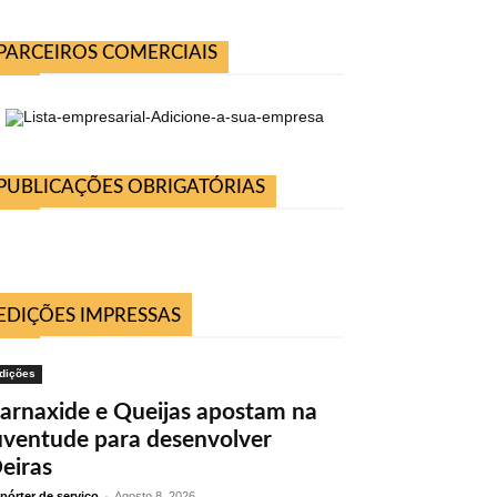
PARCEIROS COMERCIAIS
PUBLICAÇÕES OBRIGATÓRIAS
EDIÇÕES IMPRESSAS
dições
arnaxide e Queijas apostam na
uventude para desenvolver
eiras
pórter de serviço
-
Agosto 8, 2026