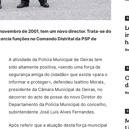
E
L
 novembro de 2001, tem um novo director. Trata-se do
i
xercia funções no Comando Distrital da PSP de
h
Re
A atividade da Polícia Municipal de Oeiras tem
sido altamente positiva, «sendo uma força de
E
segurança amiga do cidadão» que existe «para o
O
informar e proteger», defendeu Isaltino Morais,
d
presidente da Câmara Municipal de Oeiras, no
Re
decorrer do acto de posse do novo Diretor do
Departamento da Polícia Municipal do concelho,
subintendente José Luís Alves Fernandes.
E
M
Após referir que a atuação desta força municipal
L