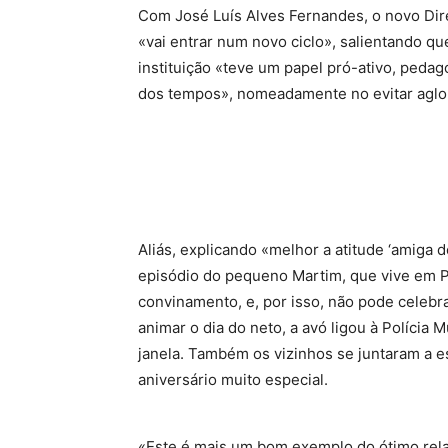
Com José Luís Alves Fernandes, o novo Diret
«vai entrar num novo ciclo», salientando q
instituição «teve um papel pró-ativo, peda
dos tempos», nomeadamente no evitar agl
Aliás, explicando «melhor a atitude ‘amiga 
episódio do pequeno Martim, que vive em Po
convinamento, e, por isso, não pode celebr
animar o dia do neto, a avó ligou à Polícia 
janela. Também os vizinhos se juntaram a e
aniversário muito especial.
«Este é mais um bom exemplo do ótimo rela