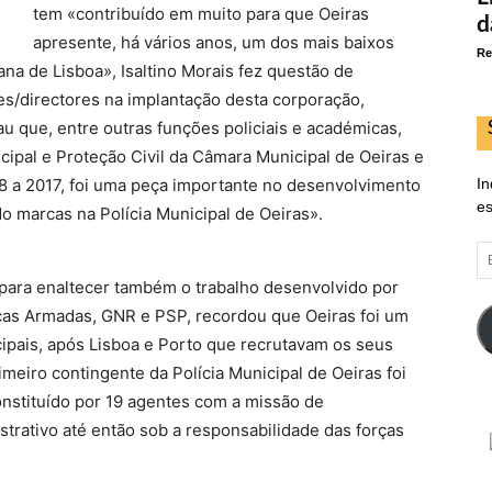
tem «contribuído em muito para que Oeiras
d
apresente, há vários anos, um dos mais baixos
Re
ana de Lisboa», Isaltino Morais fez questão de
es/directores na implantação desta corporação,
u que, entre outras funções policiais e académicas,
cipal e Proteção Civil da Câmara Municipal de Oeiras e
 a 2017, foi uma peça importante no desenvolvimento
In
es
do marcas na Polícia Municipal de Oeiras».
E
d
a para enaltecer também o trabalho desenvolvido por
em
orças Armadas, GNR e PSP, recordou que Oeiras foi um
cipais, após Lisboa e Porto que recrutavam os seus
meiro contingente da Polícia Municipal de Oeiras foi
nstituído por 19 agentes com a missão de
strativo até então sob a responsabilidade das forças