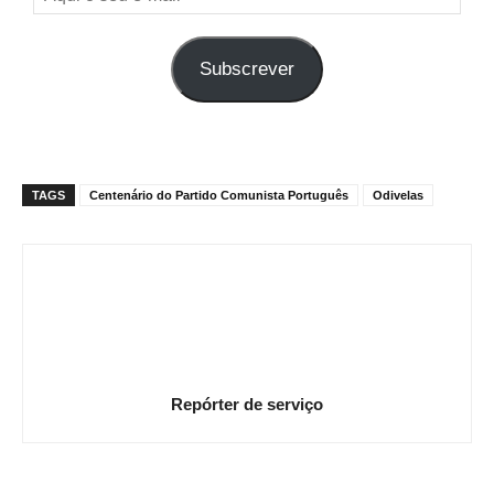
o
seu
Subscrever
e-
mail
TAGS
Centenário do Partido Comunista Português
Odivelas
Repórter de serviço