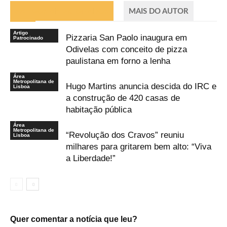
ARTIGOS RELACIONADOS
MAIS DO AUTOR
Artigo
Pizzaria San Paolo inaugura em
Patrocinado
Odivelas com conceito de pizza
paulistana em forno a lenha
Área
Metropolitana de
Hugo Martins anuncia descida do IRC e
Lisboa
a construção de 420 casas de
habitação pública
Área
Metropolitana de
“Revolução dos Cravos” reuniu
Lisboa
milhares para gritarem bem alto: “Viva
a Liberdade!”
Quer comentar a notícia que leu?