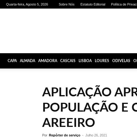
Quarta-feira, Agosto 5, 2026
Sobre Nós
Estatuto Editorial
Política de Priva
Olhares
de
Lisboa
CAPA
ALMADA
AMADORA
CASCAIS
LISBOA
LOURES
ODIVELAS
O
APLICAÇÃO AP
POPULAÇÃO E 
AREEIRO
Por
Repórter de serviço
-
Julho 26, 2021