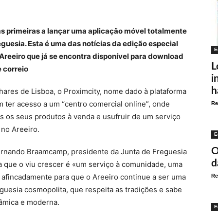
as primeiras a lançar uma aplicação móvel totalmente
eguesia. Esta é uma das notícias da edição especial
E
 Areeiro que já se encontra disponível para download
L
e correio
i
h
ares de Lisboa, o Proximcity, nome dado à plataforma
m ter acesso a um “centro comercial online”, onde
Re
s os seus produtos à venda e usufruir de um serviço
 no Areeiro.
E
O
Fernando Braamcamp, presidente da Junta de Freguesia
d
ia que o viu crescer é «um serviço à comunidade, uma
 afincadamente para que o Areeiro continue a ser uma
Re
guesia cosmopolita, que respeita as tradições e sabe
nâmica e moderna.
E