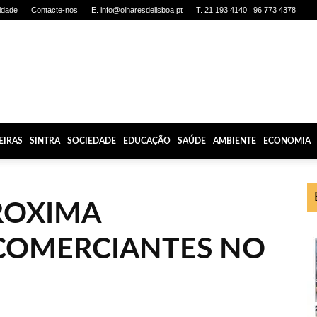
cidade
Contacte-nos
E. info@olharesdelisboa.pt
T. 21 193 4140 | 96 773 4378
EIRAS
SINTRA
SOCIEDADE
EDUCAÇÃO
SAÚDE
AMBIENTE
ECONOMIA
ROXIMA
COMERCIANTES NO