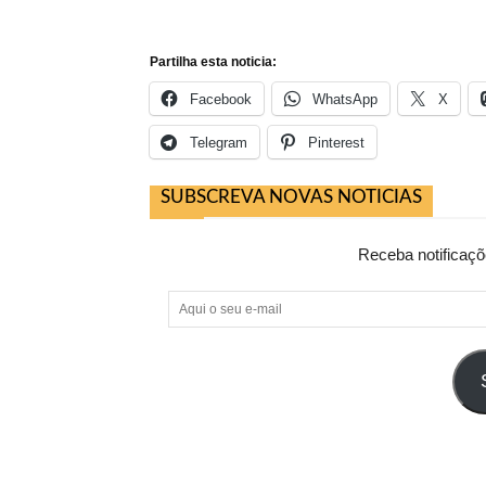
Partilha esta noticia:
Facebook
WhatsApp
X
Telegram
Pinterest
SUBSCREVA NOVAS NOTICIAS
Receba notificaçõ
Aqui
o
seu
e-
mail