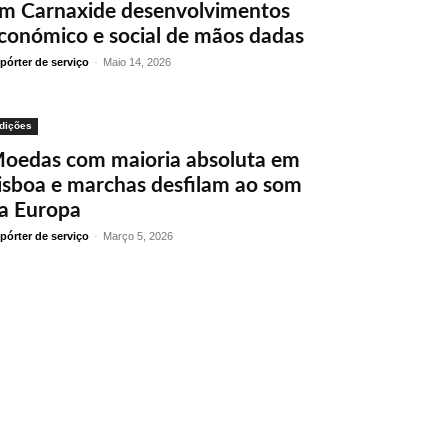
m Carnaxide desenvolvimentos
conómico e social de mãos dadas
pórter de serviço
-
Maio 14, 2026
dições
oedas com maioria absoluta em
isboa e marchas desfilam ao som
a Europa
pórter de serviço
-
Março 5, 2026