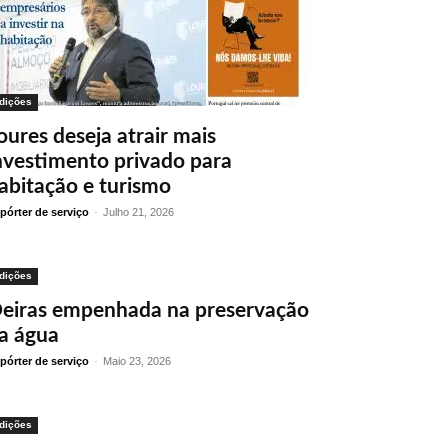
dições
oures deseja atrair mais
nvestimento privado para
abitação e turismo
pórter de serviço
-
Julho 21, 2026
dições
eiras empenhada na preservação
a água
pórter de serviço
-
Maio 23, 2026
dições