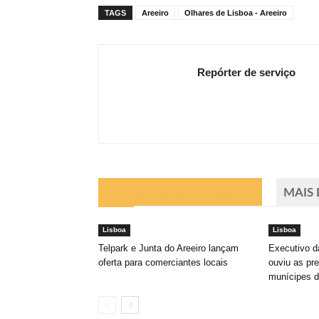
TAGS
Areeiro
Olhares de Lisboa - Areeiro
Repórter de serviço
ARTIGOS RELACIONADOS
MAIS
Lisboa
Lisboa
Telpark e Junta do Areeiro lançam
Executivo d
oferta para comerciantes locais
ouviu as pr
munícipes d