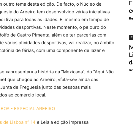
E
m outro tema desta edição. De facto, o Núcleo de
e
uesia do Areeiro tem desenvolvido várias iniciativas
portiva para todas as idades. E, mesmo em tempo de
Re
ividades desportivas. Neste momento, o pelouro do
olfo de Castro Pimenta, além de ter parcerias com
E
e várias atividades desportivas, vai realizar, no âmbito
M
colónia de férias, com uma componente de lazer e
L
d
Re
se «apresentar» a história da “Mexicana”, do “Aqui Não
et que chegou ao Areeiro, «fala-se» ainda das
 Junta de Freguesia junto das pessoas mais
dos ao comércio local.
SBOA - ESPECIAL AREEIRO
s de Lisboa nº 14
e Leia a edição impressa