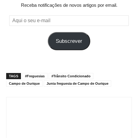
Receba notificações de novos artigos por email.
Aqui
o
seu
Subscrever
e-
mail
TAGS
#Freguesias
#Trânsito Condicionado
Campo de Ourique
Junta freguesia de Campo de Ourique