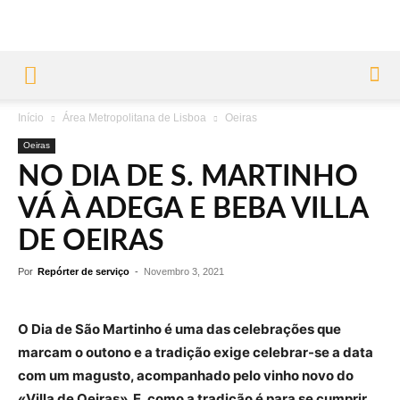
Início
Área Metropolitana de Lisboa
Oeiras
Oeiras
NO DIA DE S. MARTINHO
VÁ À ADEGA E BEBA VILLA
DE OEIRAS
Por
Repórter de serviço
-
Novembro 3, 2021
O Dia de São Martinho é uma das celebrações que
marcam o outono e a tradição exige celebrar-se a data
com um magusto, acompanhado pelo vinho novo do
«Villa de Oeiras». E, como a tradição é para se cumprir,