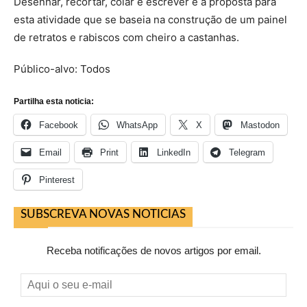
Desenhar, recortar, colar e escrever é a proposta para
esta atividade que se baseia na construção de um painel
de retratos e rabiscos com cheiro a castanhas.
Público-alvo: Todos
Partilha esta noticia:
Facebook
WhatsApp
X
Mastodon
Email
Print
LinkedIn
Telegram
Pinterest
SUBSCREVA NOVAS NOTICIAS
Receba notificações de novos artigos por email.
Aqui
o