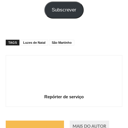
seu
Subscrever
e-
mail
TAGS
Luzes de Natal
São Martinho
Repórter de serviço
ARTIGOS RELACIONADOS
MAIS DO AUTOR