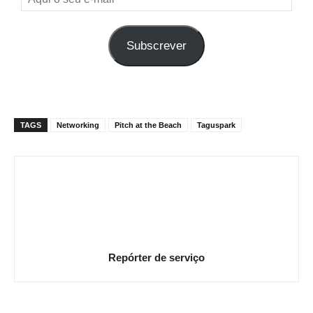
o
seu
Subscrever
e-
mail
TAGS
Networking
Pitch at the Beach
Taguspark
Repórter de serviço