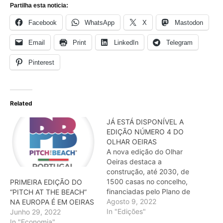
Partilha esta noticia:
Facebook
WhatsApp
X
Mastodon
Email
Print
LinkedIn
Telegram
Pinterest
Related
JÁ ESTÁ DISPONÍVEL A
EDIÇÃO NÚMERO 4 DO
OLHAR OEIRAS
A nova edição do Olhar
Oeiras destaca a
construção, até 2030, de
1500 casas no concelho,
PRIMEIRA EDIÇÃO DO
financiadas pelo Plano de
“PITCH AT THE BEACH”
Recuperação e Resiliência
Agosto 9, 2022
NA EUROPA É EM OEIRAS
(PRR). Destaque ainda
In "Edições"
Junho 29, 2022
para a entrevista com a
In "Economia"