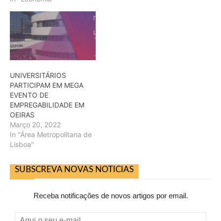
vereadora Carla Rocha,
responsável pelos
pelouros da habitação
social, turismo e
comunicação, que revelou
quais os seus objetivos
nestas…
UNIVERSITÁRIOS
PARTICIPAM EM MEGA
EVENTO DE
EMPREGABILIDADE EM
OEIRAS
Março 20, 2022
In "Área Metropolitana de
Lisboa"
SUBSCREVA NOVAS NOTICIAS
Receba notificações de novos artigos por email.
Aqui