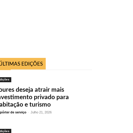
ÚLTIMAS EDIÇÕES
dições
oures deseja atrair mais
nvestimento privado para
abitação e turismo
pórter de serviço
-
Julho 21, 2026
dições