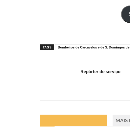
o
seu
e-
mail
TAGS
Bombeiros de Carcavelos e de S. Domingos de
Repórter de serviço
ARTIGOS RELACIONADOS
MAIS