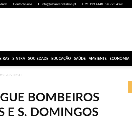
cidade
Contacte-nos
E. info@olharesdelisboa.pt
T. 21 193 4140 | 96 773 4378
EIRAS
SINTRA
SOCIEDADE
EDUCAÇÃO
SAÚDE
AMBIENTE
ECONOMIA
SCAIS DISTI...
INGUE BOMBEIROS
S E S. DOMINGOS