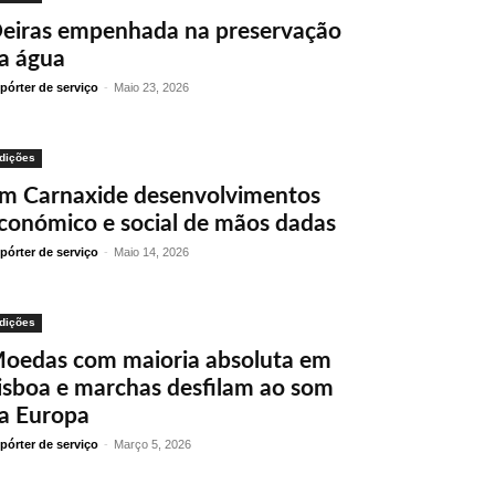
eiras empenhada na preservação
a água
pórter de serviço
-
Maio 23, 2026
dições
m Carnaxide desenvolvimentos
conómico e social de mãos dadas
pórter de serviço
-
Maio 14, 2026
dições
oedas com maioria absoluta em
isboa e marchas desfilam ao som
a Europa
pórter de serviço
-
Março 5, 2026