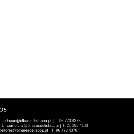
OS
 redacao@olharesdelisboa.pt | T. 96 773 4378
:
E. comercial@olharesdelisboa.pt | T. 21 193 4140
leitores@olharesdelisboa.pt | T. 96 773 4378