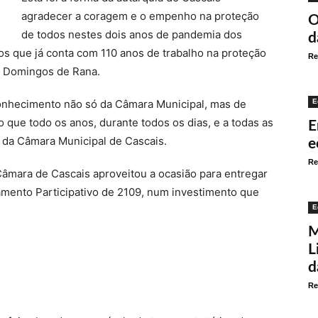
agradecer a coragem e o empenho na proteção
O
de todos nestes dois anos de pandemia dos
d
s que já conta com 110 anos de trabalho na proteção
Re
. Domingos de Rana.
nhecimento não só da Câmara Municipal, mas de
E
 que todo os anos, durante todos os dias, e a todas as
E
e da Câmara Municipal de Cascais.
e
Re
Câmara de Cascais aproveitou a ocasião para entregar
amento Participativo de 2109, num investimento que
E
M
L
d
Re