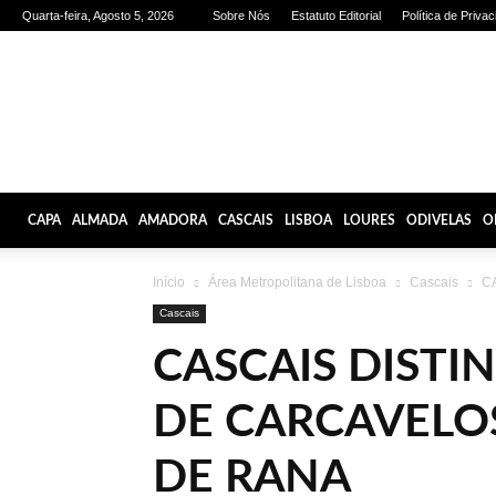
Quarta-feira, Agosto 5, 2026
Sobre Nós
Estatuto Editorial
Política de Priva
Olhares
de
Lisboa
CAPA
ALMADA
AMADORA
CASCAIS
LISBOA
LOURES
ODIVELAS
O
Início
Área Metropolitana de Lisboa
Cascais
CA
Cascais
CASCAIS DIST
DE CARCAVELO
DE RANA