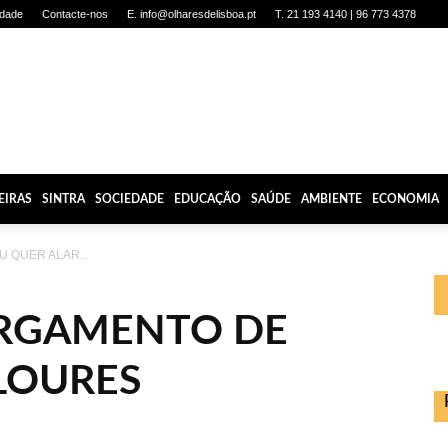
idade
Contacte-nos
E. info@olharesdelisboa.pt
T. 21 193 4140 | 96 773 4378
EIRAS
SINTRA
SOCIEDADE
EDUCAÇÃO
SAÚDE
AMBIENTE
ECONOMIA
U QUER ALAR...
ARGAMENTO DE
LOURES