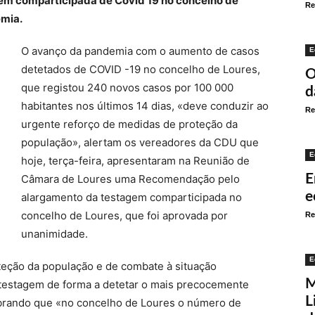
em comparticipada de Covid 19 no concelho de
Re
emia.
O avanço da pandemia com o aumento de casos
E
detetados de COVID -19 no concelho de Loures,
O
que registou 240 novos casos por 100 000
d
habitantes nos últimos 14 dias, «deve conduzir ao
Re
urgente reforço de medidas de proteção da
população», alertam os vereadores da CDU que
E
hoje, terça-feira, apresentaram na Reunião de
E
Câmara de Loures uma Recomendação pelo
e
alargamento da testagem comparticipada no
concelho de Loures, que foi aprovada por
Re
unanimidade.
E
teção da população e de combate à situação
M
 testagem de forma a detetar o mais precocemente
L
mbrando que «no concelho de Loures o número de