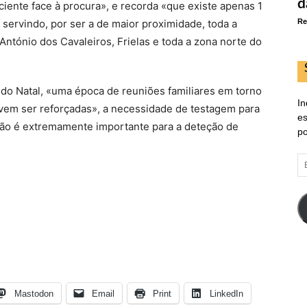
d
ciente face à procura», e recorda «que existe apenas 1
servindo, por ser a de maior proximidade, toda a
Re
ntónio dos Cavaleiros, Frielas e toda a zona norte do
do Natal, «uma época de reuniões familiares em torno
In
vem ser reforçadas», a necessidade de testagem para
es
são é extremamente importante para a deteção de
po
E
d
em
Mastodon
Email
Print
LinkedIn