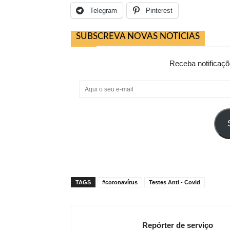
Telegram
Pinterest
SUBSCREVA NOVAS NOTICIAS
Receba notificaçõ
Aqui
o
seu
e-
mail
TAGS
#coronavírus
Testes Anti - Covid
Repórter de serviço