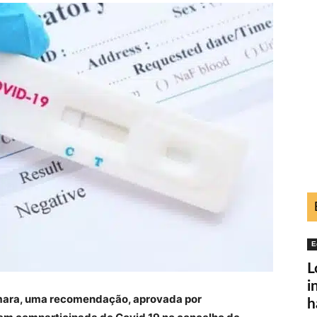
E
L
i
mara, uma recomendação, aprovada por
h