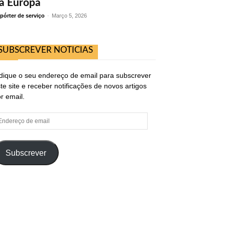
a Europa
pórter de serviço
-
Março 5, 2026
SUBSCREVER NOTICIAS
dique o seu endereço de email para subscrever
te site e receber notificações de novos artigos
r email.
ndereço
e
ail
Subscrever