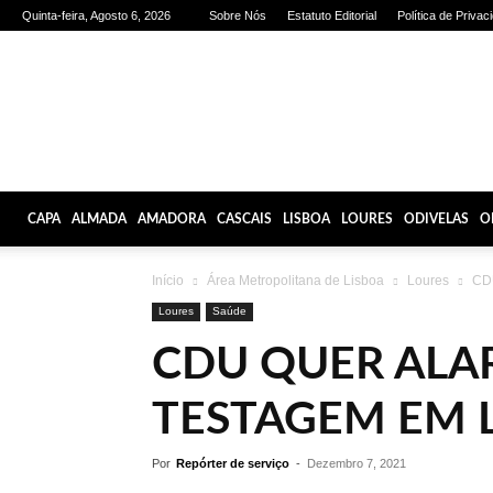
Quinta-feira, Agosto 6, 2026
Sobre Nós
Estatuto Editorial
Política de Privac
Olhares
de
Lisboa
CAPA
ALMADA
AMADORA
CASCAIS
LISBOA
LOURES
ODIVELAS
O
Início
Área Metropolitana de Lisboa
Loures
CD
Loures
Saúde
CDU QUER AL
TESTAGEM EM 
Por
Repórter de serviço
-
Dezembro 7, 2021