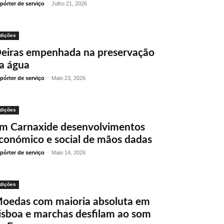
pórter de serviço
-
Julho 21, 2026
dições
eiras empenhada na preservação
a água
pórter de serviço
-
Maio 23, 2026
dições
m Carnaxide desenvolvimentos
conómico e social de mãos dadas
pórter de serviço
-
Maio 14, 2026
dições
oedas com maioria absoluta em
isboa e marchas desfilam ao som