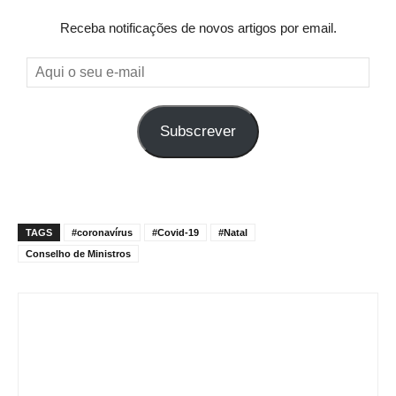
Receba notificações de novos artigos por email.
Aqui
o
seu
Subscrever
e-
mail
TAGS
#coronavírus
#Covid-19
#Natal
Conselho de Ministros