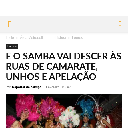
Início
Área Metropolitana de Lisboa
Loures
Loures
E O SAMBA VAI DESCER ÀS
RUAS DE CAMARATE,
UNHOS E APELAÇÃO
Por
Repórter de serviço
-
Fevereiro 19, 2022