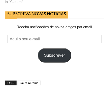
In "Cultura"
SUBSCREVA NOVAS NOTICIAS
Receba notificações de novos artigos por email.
Aqui
o
seu
Subscrever
e-
mail
TAGS
Lauro Antonio