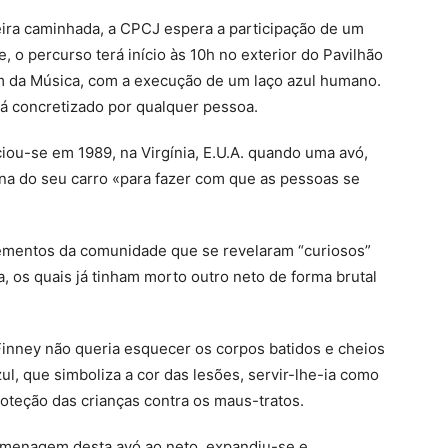
ira caminhada, a CPCJ espera a participação de um
o percurso terá início às 10h no exterior do Pavilhão
im da Música, com a execução de um laço azul humano.
rá concretizado por qualquer pessoa.
iou-se em 1989, na Virgínia, E.U.A. quando uma avó,
ena do seu carro «para fazer com que as pessoas se
lementos da comunidade que se revelaram “curiosos”
a, os quais já tinham morto outro neto de forma brutal
Finney não queria esquecer os corpos batidos e cheios
l, que simboliza a cor das lesões, servir-lhe-ia como
roteção das crianças contra os maus-tratos.
enagem desta avó ao neto, expandiu-se e,