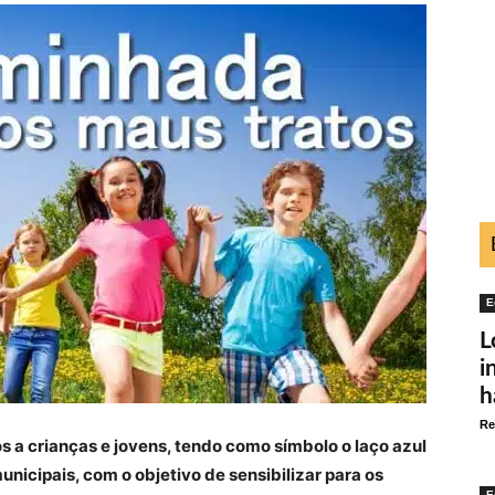
E
L
i
h
Re
s a crianças e jovens, tendo como símbolo o laço azul
nicipais, com o objetivo de sensibilizar para os
E