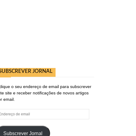
SUBSCREVER JORNAL
dique o seu endereço de email para subscrever
te site e receber notificações de novos artigos
r email.
ndereço
e
ail
Subscrever Jornal