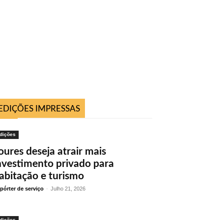
EDIÇÕES IMPRESSAS
dições
oures deseja atrair mais
nvestimento privado para
abitação e turismo
pórter de serviço
-
Julho 21, 2026
dições