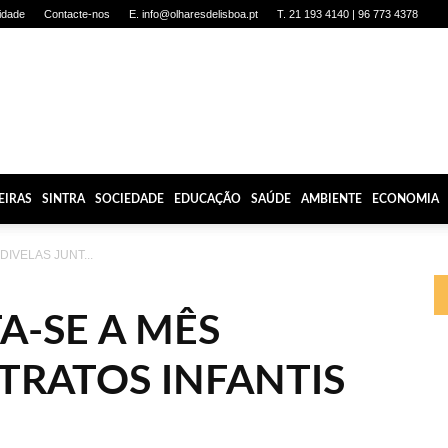
cidade
Contacte-nos
E. info@olharesdelisboa.pt
T. 21 193 4140 | 96 773 4378
EIRAS
SINTRA
SOCIEDADE
EDUCAÇÃO
SAÚDE
AMBIENTE
ECONOMIA
DIVELAS JUNT...
A-SE A MÊS
TRATOS INFANTIS