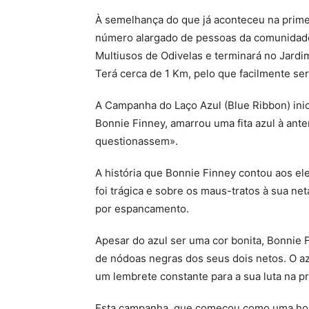
À semelhança do que já aconteceu na prime
número alargado de pessoas da comunidade, 
Multiusos de Odivelas e terminará no Jard
Terá cerca de 1 Km, pelo que facilmente se
A Campanha do Laço Azul (Blue Ribbon) inic
Bonnie Finney, amarrou uma fita azul à ant
questionassem».
A história que Bonnie Finney contou aos e
foi trágica e sobre os maus-tratos à sua net
por espancamento.
Apesar do azul ser uma cor bonita, Bonnie 
de nódoas negras dos seus dois netos. O azu
um lembrete constante para a sua luta na p
Esta campanha, que começou como uma hom