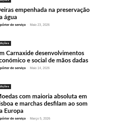
eiras empenhada na preservação
a água
pórter de serviço
-
Maio 23, 2026
dições
m Carnaxide desenvolvimentos
conómico e social de mãos dadas
pórter de serviço
-
Maio 14, 2026
dições
oedas com maioria absoluta em
isboa e marchas desfilam ao som
a Europa
pórter de serviço
-
Março 5, 2026