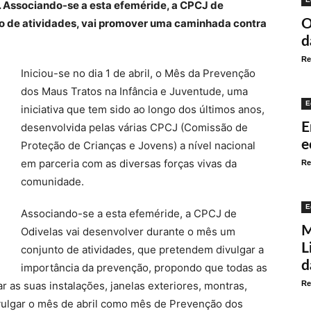
. Associando-se a esta efeméride, a CPCJ de
o de atividades, vai promover uma caminhada contra
O
d
Re
Iniciou-se no dia 1 de abril, o Mês da Prevenção
dos Maus Tratos na Infância e Juventude, uma
E
iniciativa que tem sido ao longo dos últimos anos,
E
desenvolvida pelas várias CPCJ (Comissão de
e
Proteção de Crianças e Jovens) a nível nacional
em parceria com as diversas forças vivas da
Re
comunidade.
E
Associando-se a esta efeméride, a CPCJ de
M
Odivelas vai desenvolver durante o mês um
L
conjunto de atividades, que pretendem divulgar a
d
importância da prevenção, propondo que todas as
 as suas instalações, janelas exteriores, montras,
Re
ivulgar o mês de abril como mês de Prevenção dos