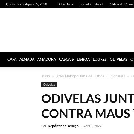
Quarta-feira, Agosto 5, 2026
Sobre Nós
Estatuto Editorial
Política de Priva
Olhares
de
Lisboa
CAPA
ALMADA
AMADORA
CASCAIS
LISBOA
LOURES
ODIVELAS
O
Início
Área Metropolitana de Lisboa
Odivelas
O
Odivelas
ODIVELAS JUNT
CONTRA MAUS 
Por
Repórter de serviço
-
Abril 5, 2022