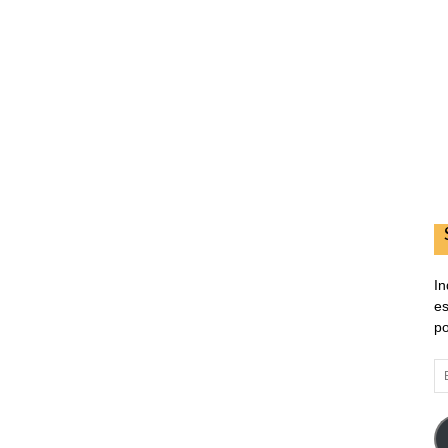
In
es
po
E
d
em