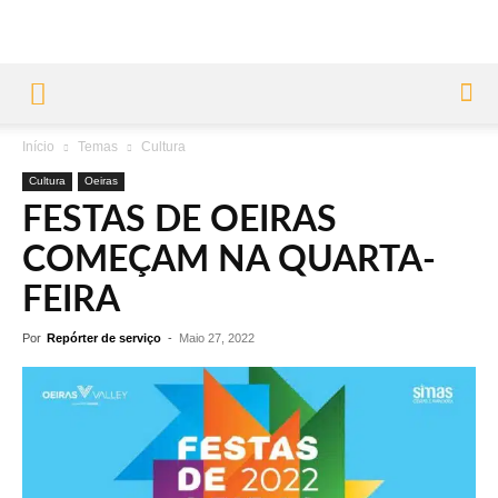
Início
Temas
Cultura
Cultura
Oeiras
FESTAS DE OEIRAS
COMEÇAM NA QUARTA-
FEIRA
Por
Repórter de serviço
-
Maio 27, 2022